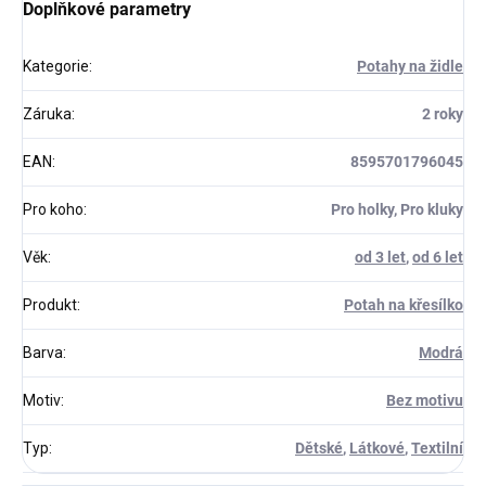
Doplňkové parametry
Kategorie
:
Potahy na židle
Záruka
:
2 roky
EAN
:
8595701796045
Pro koho
:
Pro holky, Pro kluky
Věk
:
od 3 let
,
od 6 let
Produkt
:
Potah na křesílko
Barva
:
Modrá
Motiv
:
Bez motivu
Typ
:
Dětské
,
Látkové
,
Textilní