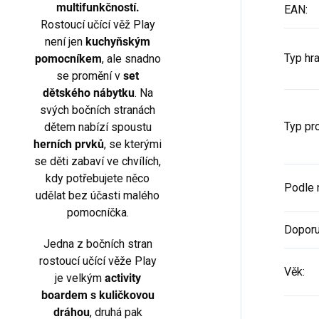
multifunkčností.
EAN
:
Rostoucí učící věž Play
není jen
kuchyňským
Typ hr
pomocníkem
, ale snadno
se promění v
set
dětského nábytku
. Na
svých bočních stranách
Typ pr
dětem nabízí spoustu
herních prvků
, se kterými
se děti zabaví ve chvílích,
kdy potřebujete něco
Podle 
udělat bez účasti malého
pomocníčka.
Doporu
Jedna z bočních stran
rostoucí učící věže Play
Věk
:
je velkým
activity
boardem s kuličkovou
dráhou
, druhá pak