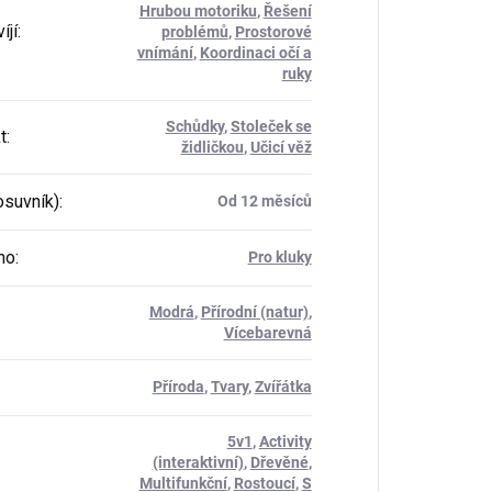
Hrubou motoriku
,
Řešení
íjí
:
problémů
,
Prostorové
vnímání
,
Koordinaci očí a
ruky
Schůdky
,
Stoleček se
t
:
židličkou
,
Učicí věž
osuvník)
:
Od 12 měsíců
ho
:
Pro kluky
Modrá
,
Přírodní (natur)
,
Vícebarevná
Příroda
,
Tvary
,
Zvířátka
5v1
,
Activity
(interaktivní)
,
Dřevěné
,
Multifunkční
,
Rostoucí
,
S