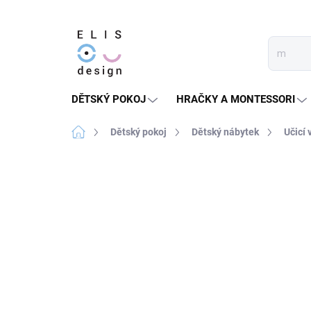
Přejít
na
obsah
DĚTSKÝ POKOJ
HRAČKY A MONTESSORI
Domů
Dětský pokoj
Dětský nábytek
Učicí 
21 hodnocení
Podrobnosti hodnocen
★★★★★ TOP
DOPORUČENO
SLEVA 30 
MONTESSORI
LE
CENTREM