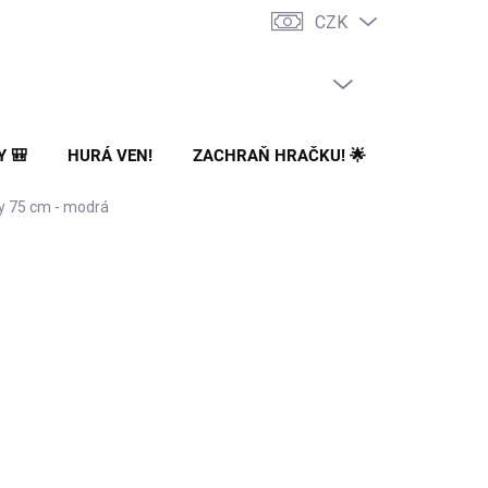
CZK
PRÁZDNÝ KOŠÍK
NÁKUPNÍ
KOŠÍK
Y 🎒
HURÁ VEN!
ZACHRAŇ HRAČKU! 🌟
🌳 NA ZA
ay 75 cm - modrá
Přidat do košíku