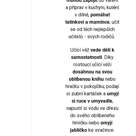
mohou zapojit
do vaření
a příprav v kuchyni, kutění
v dílně,
pomáhat
tatínkovi a mamince
, učit
se od těch nejlepších
učitelů - svých rodičů.
Učící věž
vede děti k
samostatnosti
. Díky
rostoucí učící věži
dosáhnou na svou
oblíbenou knihu
nebo
hračku v pokojíčku, podají
si zubní kartáček a
umyjí
si ruce v umyvadle
,
napustí si vodu ve dřezu
do svého oblíbeného
hrníčku nebo
omyjí
jablíčko
ke svačince.