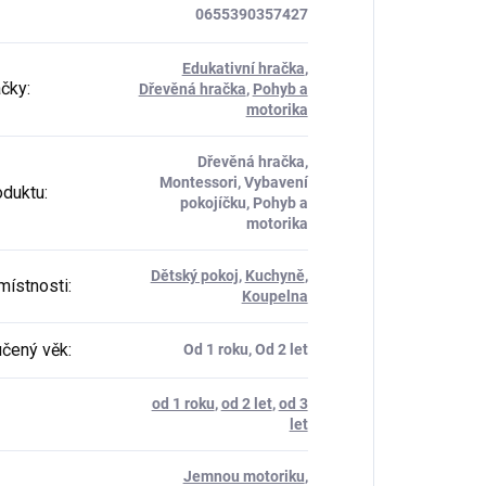
0655390357427
Edukativní hračka
,
ačky
:
Dřevěná hračka
,
Pohyb a
motorika
Dřevěná hračka,
Montessori, Vybavení
oduktu
:
pokojíčku, Pohyb a
motorika
Dětský pokoj
,
Kuchyně
,
místnosti
:
Koupelna
čený věk
:
Od 1 roku, Od 2 let
od 1 roku
,
od 2 let
,
od 3
let
Jemnou motoriku
,