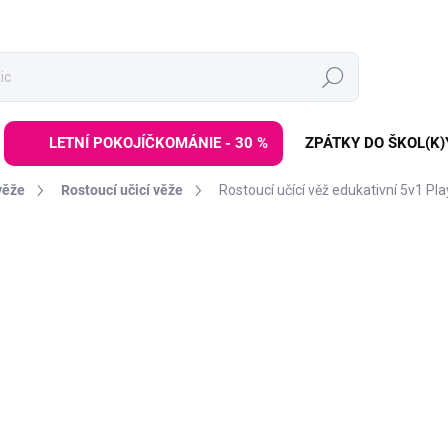
Hledat
LETNÍ POKOJÍČKOMÁNIE - 30 %
ZPÁTKY DO ŠKOL(K)
věže
Rostoucí učicí věže
Rostoucí učící věž edukativní 5v1 Pla
í
ZNAČKA:
BUSYKIDS
4 599 Kč
Měrná
SKLADEM
(1 KS)
cena:
−
+