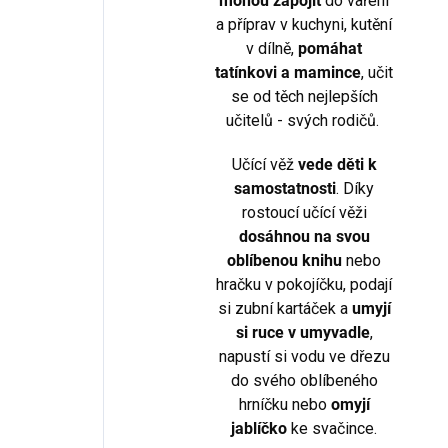
mohou zapojit
do vaření
a příprav v kuchyni, kutění
v dílně,
pomáhat
tatínkovi a mamince
, učit
se od těch nejlepších
učitelů - svých rodičů.
Učící věž
vede děti k
samostatnosti
. Díky
rostoucí učící věži
dosáhnou na svou
oblíbenou knihu
nebo
hračku v pokojíčku, podají
si zubní kartáček a
umyjí
si ruce v umyvadle
,
napustí si vodu ve dřezu
do svého oblíbeného
hrníčku nebo
omyjí
jablíčko
ke svačince.