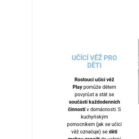
UČÍCÍ VĚŽ PRO
DĚTI
R
ostoucí učící věž
Play
pomůže dětem
povyrůst a stát se
součástí každodenních
činností
v domácnosti. S
kuchyňským
pomocníkem (jak se učící
věž označuje) se
děti