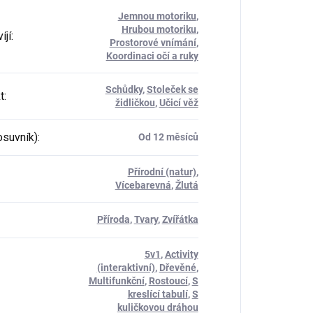
Jemnou motoriku
,
Hrubou motoriku
,
íjí
:
Prostorové vnímání
,
Koordinaci očí a ruky
Schůdky
,
Stoleček se
t
:
židličkou
,
Učicí věž
osuvník)
:
Od 12 měsíců
Přírodní (natur)
,
Vícebarevná
,
Žlutá
Příroda
,
Tvary
,
Zvířátka
5v1
,
Activity
(interaktivní)
,
Dřevěné
,
Multifunkční
,
Rostoucí
,
S
kreslící tabulí
,
S
kuličkovou dráhou