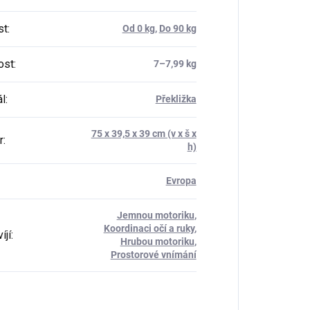
st
:
Od 0 kg
,
Do 90 kg
ost
:
7–⁠7,99 kg
ál
:
Překližka
75 x 39,5 x 39 cm (v x š x
r
:
h)
Evropa
Jemnou motoriku
,
Koordinaci očí a ruky
,
íjí
:
Hrubou motoriku
,
Prostorové vnímání