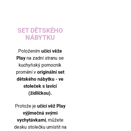
SET DĚTSKÉHO
NÁBYTKU
Položením
učící věže
Play
na zadní stranu se
kuchyňský pomocník
promění v
originální set
dětského nábytku - ve
stoleček s lavicí
(židličkou).
Protože je
učící věž Play
výjimečná svými
vychytávkami
, můžete
desku stolečku umístit na