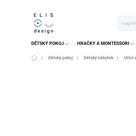
Přejít
na
obsah
DĚTSKÝ POKOJ
HRAČKY A MONTESSORI
Domů
Dětský pokoj
Dětský nábytek
Učicí 
16 hodnocení
Podrobnosti hodnocen
★★★★★ TOP
DOPORUČENO
MONTESSORI
CENTREM