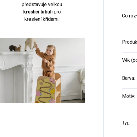
představuje velkou
kreslící tabuli
pro
Co rozv
kreslení křídami.
Produk
Věk (p
Barva
:
Motiv
:
Typ
: