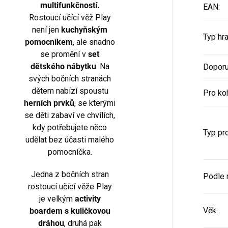
multifunkčností.
EAN
:
Rostoucí učící věž Play
není jen
kuchyňským
Typ hr
pomocníkem
, ale snadno
se promění v
set
dětského nábytku
. Na
Doporu
svých bočních stranách
dětem nabízí spoustu
Pro ko
herních prvků
, se kterými
se děti zabaví ve chvílích,
kdy potřebujete něco
Typ pr
udělat bez účasti malého
pomocníčka.
Jedna z bočních stran
Podle 
rostoucí učící věže Play
je velkým
activity
Věk
:
boardem s kuličkovou
dráhou
, druhá pak