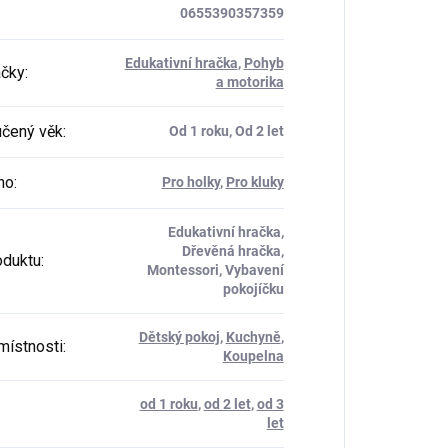
0655390357359
Edukativní hračka
,
Pohyb
ačky
:
a motorika
čený věk
:
Od 1 roku, Od 2 let
ho
:
Pro holky
,
Pro kluky
Edukativní hračka,
Dřevěná hračka,
oduktu
:
Montessori, Vybavení
pokojíčku
Dětský pokoj
,
Kuchyně
,
místnosti
:
Koupelna
od 1 roku
,
od 2 let
,
od 3
let