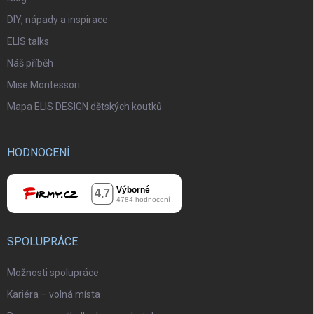
DIY, nápady a inspirace
ELIS talks
Náš příběh
Mise Montessori
Mapa ELIS DESIGN dětských koutků
HODNOCENÍ
SPOLUPRÁCE
Možnosti spolupráce
Kariéra – volná místa