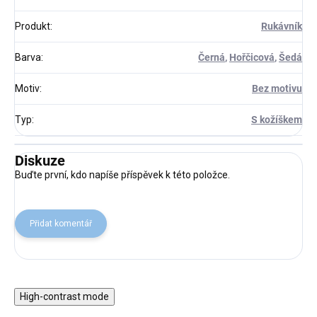
Produkt
:
Rukávník
Barva
:
Černá
,
Hořčicová
,
Šedá
Motiv
:
Bez motivu
Typ
:
S kožíškem
Diskuze
Buďte první, kdo napíše příspěvek k této položce.
Přidat komentář
High-contrast mode