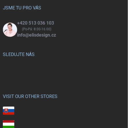
t
í
JSME TU PRO VÁS
+420 513 036 103
(Po-Pá: 8:00-16:00)
info@elisdesign.cz
SLEDUJTE NÁS
VISIT OUR OTHER STORES