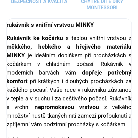
BEZPEČNOST A KVALITA
CHYTRÉ DÍTĚ DÍKY
MONTESSORI
rukávník s vnitřní vrstvou MINKY
Rukávník ke kočárku
s teplou vnitřní vrstvou z
měkkého, hebkého a hřejivého materiálu
MINKY
je ideálním doplňkem při procházkách s
kočárkem v chladném počasí. Rukávník v
moderních barvách vám
dopřeje potřebný
komfort
při krátkých i dlouhých procházkách za
každého počasí. Vaše ruce v rukávníku zůstanou
v teple a v suchu i za deštivého počasí. Rukávník
s vrchní
nepromokavou vrstvou
z velkého
množství hustě tkaných nití zamezí profouknutí a
zpříjemní vám podzimní procházky s kočárkem.