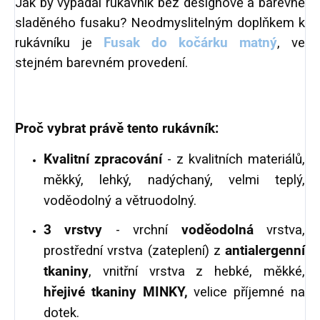
Jak by vypadal rukávník bez designově a barevně
sladěného fusaku? Neodmyslitelným doplňkem k
rukávníku je
Fusak do kočárku matný
, ve
stejném barevném provedení.
Proč vybrat právě tento rukávník:
K
valitní zpracování
- z kvalitních materiálů,
měkký, lehký, nadýchaný, velmi teplý,
voděodolný a větruodolný.
3 vrstvy
- vrchní
voděodolná
vrstva,
prostřední vrstva (zateplení) z
antialergenní
tkaniny
, vnitřní vrstva z hebké, měkké,
hřejivé tkaniny MINKY,
velice příjemné na
dotek.