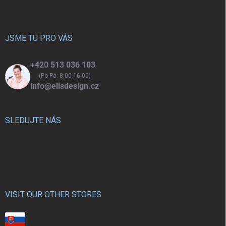
p
a
t
í
JSME TU PRO VÁS
+420 513 036 103
(Po-Pá: 8:00-16:00)
info@elisdesign.cz
SLEDUJTE NÁS
VISIT OUR OTHER STORES