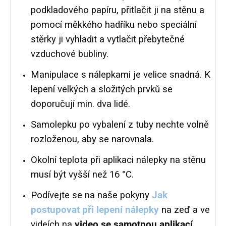
podkladového papíru, přitlačit ji na stěnu a
pomocí měkkého hadříku nebo speciální
stěrky ji vyhladit a vytlačit přebytečné
vzduchové bubliny.
Manipulace s nálepkami je velice snadná. K
lepení velkých a složitých prvků se
doporučují min. dva lidé.
Samolepku po vybalení z tuby nechte volně
rozloženou, aby se narovnala.
Okolní teplota při aplikaci nálepky na stěnu
musí být vyšší než 16 °C.
Podívejte se na naše pokyny
Jak
postupovat při lepení nálepky
na zeď a ve
videích na
video se samotnou aplikací.