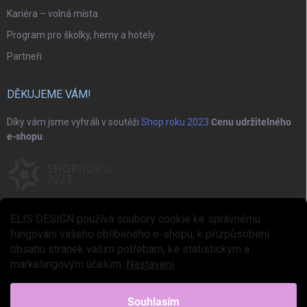
Kariéra – volná místa
Program pro školky, herny a hotely
Partneři
DĚKUJEME VÁM!
Díky vám jsme vyhráli v soutěži
Shop roku 2023
Cenu udržitelného
e-shopu
.
ELIS DESIGN používá soubory cookie ke správnému
fungování vašeho oblíbeného e-shopu, k přizpůsobení
obsahu stránek vašim potřebám, ke statistickým a
marketingovým účelům.
Nastavení
Copyright 2026
ELIS DESIGN
. Všechna práva vyhrazena.
Upravit nastavení
cookies
Souhlasím