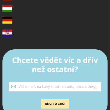
Chcete vědět víc a dřív
než ostatní?
ANO, TO CHCI