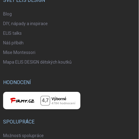
SVĚT ELIS DESIGN
Blog
DIY, nápady a inspirace
ELIS talks
Náš příběh
Mise Montessori
Mapa ELIS DESIGN dětských koutků
HODNOCENÍ
SPOLUPRÁCE
Možnosti spolupráce