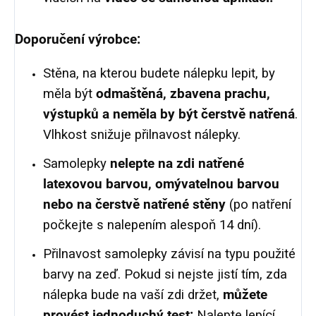
Doporučení výrobce:
Stěna, na kterou budete nálepku lepit, by
měla být
odmaštěná, zbavena prachu,
výstupků a neměla by být čerstvě natřená
.
Vlhkost snižuje přilnavost nálepky.
Samolepky
nelepte na zdi natřené
latexovou barvou, omývatelnou barvou
nebo na čerstvě natřené stěny
(po natření
počkejte s nalepením alespoň 14 dní).
Přilnavost samolepky závisí na typu použité
barvy na zeď. Pokud si nejste jistí tím, zda
nálepka bude na vaší zdi držet,
můžete
provést jednoduchý test:
Nalepte lepící