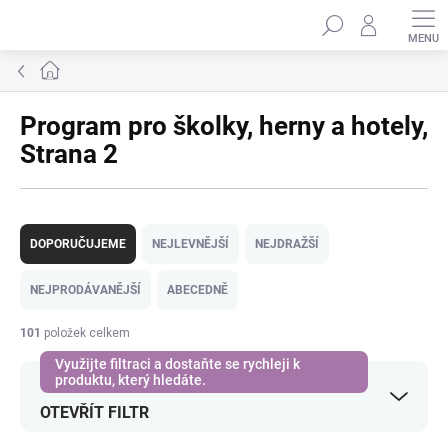
Přejít
Hledat
na
obsah
Domů
Program pro školky, herny a hotely
,
Strana 2
Ř
a
DOPORUČUJEME
NEJLEVNĚJŠÍ
NEJDRAŽŠÍ
z
e
NEJPRODÁVANĚJŠÍ
ABECEDNĚ
n
í
101
položek celkem
p
r
o
OTEVŘÍT FILTR
d
u