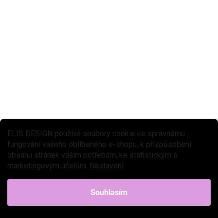
ELIS DESIGN používá soubory cookie ke správnému
fungování vašeho oblíbeného e-shopu, k přizpůsobení
obsahu stránek vašim potřebám, ke statistickým a
marketingovým účelům.
Nastavení
Souhlasím
SKLADEM