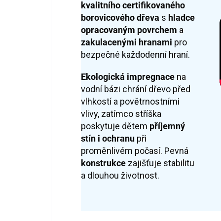
kvalitního certifikovaného
borovicového dřeva
s
hladce
opracovaným povrchem
a
zakulacenými hranami
pro
bezpečné každodenní hraní.
Ek
ologická impregnace
na
vodní bázi chrání dřevo před
vlhkostí a povětrnostními
vlivy, zatímco stříška
poskytuje dětem
příjemný
stín i ochranu
při
proměnlivém počasí. Pevná
konstrukce
zajišťuje stabilitu
a dlouhou životnost.