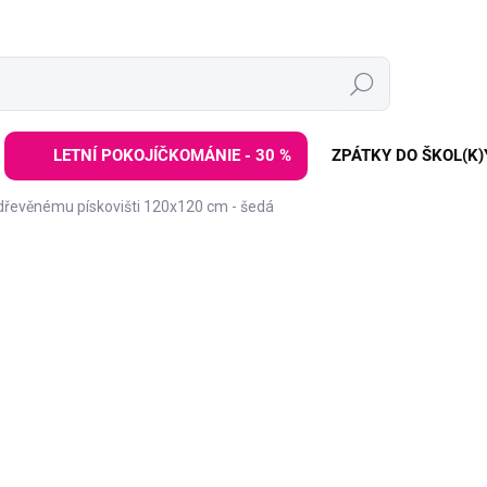
Hledat
LETNÍ POKOJÍČKOMÁNIE - 30 %
ZPÁTKY DO ŠKOL(K)
 dřevěnému pískovišti 120x120 cm - šedá
ZNAČKA:
ELIS DESIGN
999 Kč
1 699 Kč
Měrná
SKLADEM
(>3 KS)
cena:
−
+