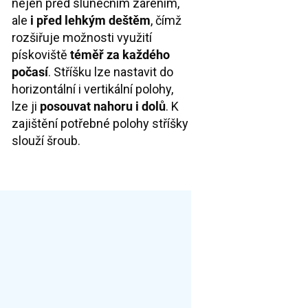
nejen před slunečním zářením,
ale
i před lehkým deštěm
, čímž
rozšiřuje možnosti využití
pískoviště
téměř za každého
počasí
. Stříšku lze nastavit do
horizontální i vertikální polohy,
lze ji
posouvat nahoru i dolů
. K
zajištění potřebné polohy stříšky
slouží šroub.