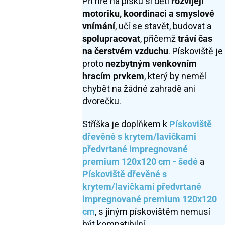
Při hře na písku si děti
rozvíjejí
motoriku, koordinaci a smyslové
vnímání
, učí se stavět, budovat a
spolupracovat
, přičemž
tráví čas
na čerstvém vzduchu
. Pískoviště je
proto
nezbytným venkovním
hracím prvkem
, který by neměl
chybět na žádné zahradě ani
dvorečku.
Stříška je doplňkem k
Pískoviště
dřevěné s krytem/lavičkami
předvrtané impregnované
premium 120x120 cm - šedé
a
Pískoviště dřevěné s
krytem/lavičkami předvrtané
impregnované premium 120x120
cm
, s jiným pískovištěm nemusí
být kompatibilní.