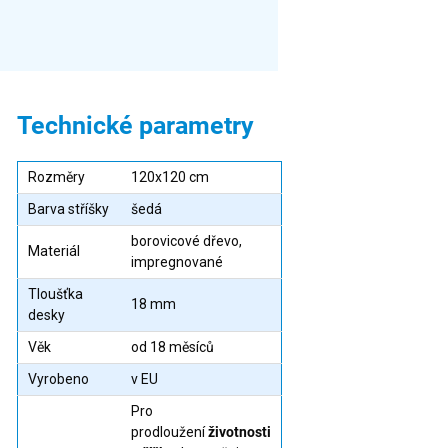
Technické parametry
Rozměry
120x120 cm
Barva stříšky
šedá
borovicové dřevo,
Materiál
impregnované
Tloušťka
18 mm
desky
Věk
od 18 měsíců
Vyrobeno
v EU
Pro
prodloužení
životnosti