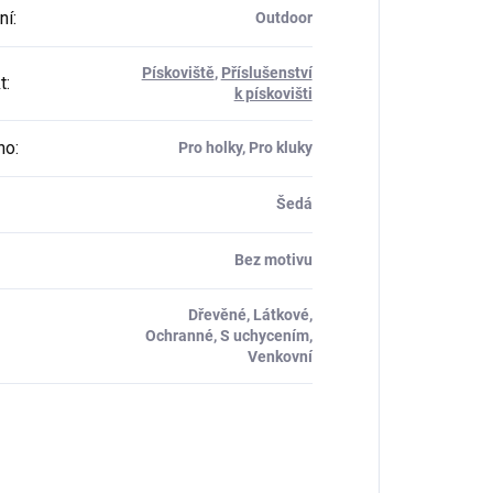
ní
:
Outdoor
Pískoviště
,
Příslušenství
t
:
k pískovišti
ho
:
Pro holky, Pro kluky
Šedá
Bez motivu
Dřevěné, Látkové,
Ochranné, S uchycením,
Venkovní