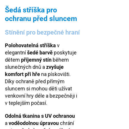
Šedá stříška pro
ochranu před sluncem
Stínění pro bezpečné hraní
Polohovatelná stříška
v
elegantní
šedé barvě
poskytuje
dětem
příjemný stín
během
slunečných dnů a
zvyšuje
komfort při hře
na pískovišti.
Díky ochraně před přímým
sluncem si mohou děti užívat
venkovní hry déle a bezpečněji i
v teplejším počasí.
Odolná tkanina s UV ochranou
a
voděodolnou úpravou
chrání