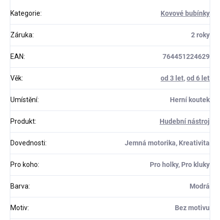
Kategorie
:
Kovové bubínky
Záruka
:
2 roky
EAN
:
764451224629
Věk
:
od 3 let
,
od 6 let
Umístění
:
Herní koutek
Produkt
:
Hudební nástroj
Dovednosti
:
Jemná motorika, Kreativita
Pro koho
:
Pro holky, Pro kluky
Barva
:
Modrá
Motiv
:
Bez motivu