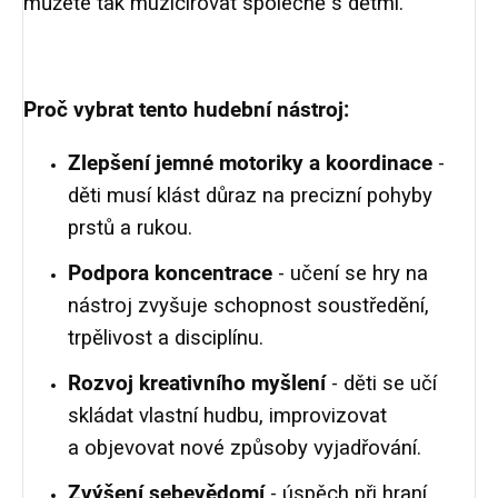
můžete tak muzicírovat společně s dětmi.
Proč vybrat tento hudební nástroj:
Zlepšení jemné motoriky a koordinace
-
děti musí klást důraz na precizní pohyby
prstů a rukou.
Podpora koncentrace
-
učení se hry na
nástroj zvyšuje schopnost soustředění,
trpělivost a disciplínu.
Rozvoj kreativního myšlení
- děti se učí
skládat vlastní hudbu, improvizovat
a objevovat nové způsoby vyjadřování.
Zvýšení sebevědomí
- úspěch při hraní