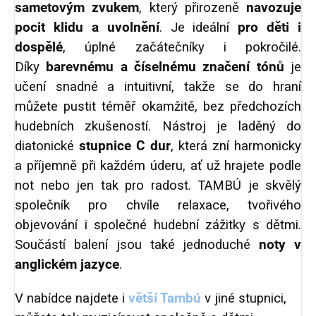
sametovým zvukem
, který přirozeně
navozuje
pocit klidu a uvolnění
. Je ideální
pro děti i
dospělé
, úplné začátečníky i pokročilé.
Díky
barevnému a číselnému značení tónů
je
učení snadné a intuitivní, takže se do hraní
můžete pustit téměř okamžitě, bez předchozích
hudebních zkušeností. Nástroj je laděný do
diatonické
stupnice C dur
, která zní harmonicky
a příjemně při každém úderu, ať už hrajete podle
not nebo jen tak pro radost. TAMBÚ je skvělý
společník pro chvíle relaxace, tvořivého
objevování i společné hudební zážitky s dětmi.
Součástí balení jsou také jednoduché
noty v
anglickém jazyce
.
V nabídce najdete i
větší Tambú
v jiné stupnici,