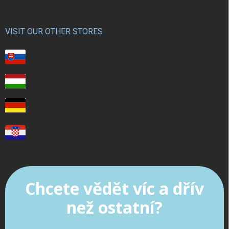
VISIT OUR OTHER STORES
Chcete vědět víc a dřív
než ostatní?