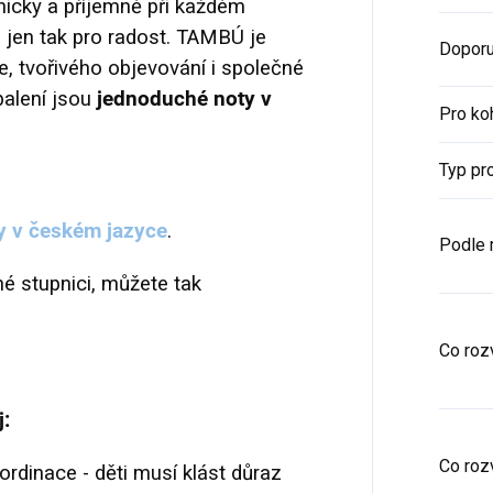
nicky a příjemně při každém
o jen tak pro radost. TAMBÚ je
Doporu
ce, tvořivého objevování i společné
balení jsou
jednoduché noty v
Pro ko
Typ pr
y v českém jazyce
.
Podle 
né stupnici, můžete tak
Co rozv
j:
Co rozv
rdinace - děti musí klást důraz