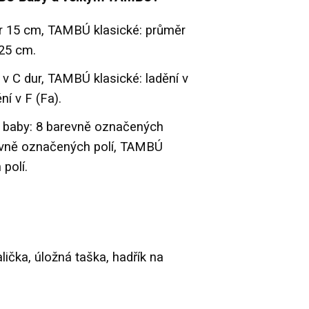
r 15 cm, TAMBÚ klasické: průměr
25 cm.
v C dur, TAMBÚ klasické: ladění v
ní v F (Fa).
 baby: 8 barevně označených
revně označených polí, TAMBÚ
polí.
lička, úložná taška, hadřík na