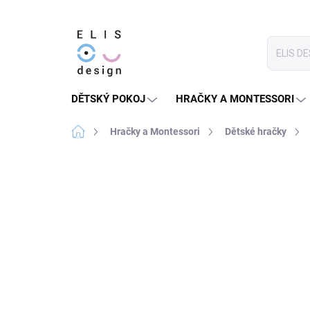
Přejít
na
obsah
DĚTSKÝ POKOJ
HRAČKY A MONTESSORI
Domů
Hračky a Montessori
Dětské hračky
Neohodnoceno
Podrobnosti hodnoce