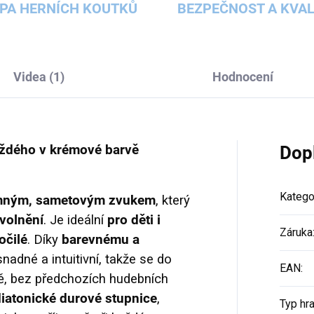
PA HERNÍCH KOUTKŮ
BEZPEČNOST A KVAL
Videa (1)
Hodnocení
každého v krémové barvě
Dop
Katego
mným, sametovým zvukem
, který
uvolnění
. Je ideální
pro děti i
Záruka
očilé
. Díky
barevnému a
nadné a intuitivní, takže se do
EAN
:
ě, bez předchozích hudebních
diatonické durové stupnice
,
Typ hr