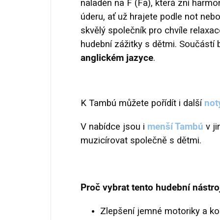
naladěn na F (Fa), která zní harmo
úderu, ať už hrajete podle not neb
skvělý společník pro chvíle relaxa
hudební zážitky s dětmi. Součástí 
anglickém jazyce
.
K Tambú můžete pořídít i další
not
V nabídce jsou i
menší Tambú
v ji
muzicírovat společně s dětmi.
Proč vybrat tento hudební nástro
Zlepšení jemné motoriky a koo