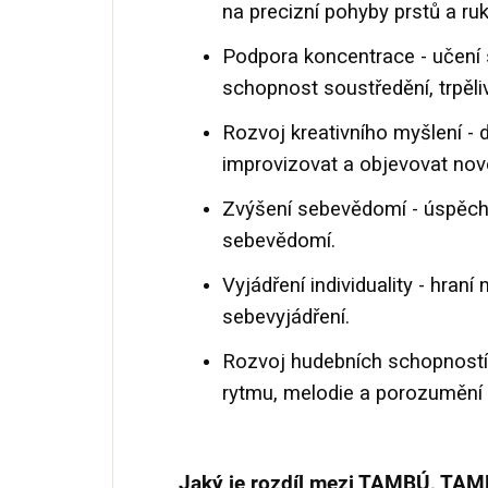
na precizní pohyby prstů a ru
Podpora koncentrace - učení 
schopnost soustředění, trpěliv
Rozvoj kreativního myšlení - d
improvizovat a objevovat nov
Zvýšení sebevědomí - úspěch p
sebevědomí.
Vyjádření individuality - hraní
sebevyjádření.
Rozvoj hudebních schopností -
rytmu, melodie a porozuměn
Jaký je rozdíl mezi TAMBÚ, TA