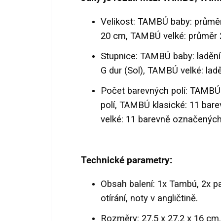
Velikost: TAMBÚ baby: průmě
20 cm, TAMBÚ velké: průměr 
Stupnice: TAMBÚ baby: ladění 
G dur (Sol), TAMBÚ velké: ladě
Počet barevných polí: TAMBÚ
polí, TAMBÚ klasické: 11 ba
velké: 11 barevně označených 
Technické parametry:
Obsah balení: 1x Tambú, 2x pa
otírání, noty v angličtině.
Rozměry: 27,5 x 27,2 x 16 cm.