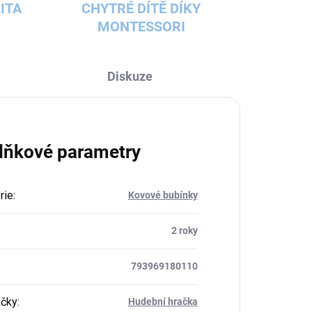
ITA
CHYTRÉ DÍTĚ DÍKY
MONTESSORI
Diskuze
lňkové parametry
rie
:
Kovové bubínky
:
2 roky
793969180110
ačky
:
Hudební hračka