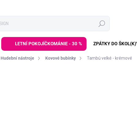
Hledat
LETNÍ POKOJÍČKOMÁNIE - 30 %
ZPÁTKY DO ŠKOL(K)
Hudební nástroje
Kovové bubínky
Tambú velké - krémové
ní
ZNAČKA:
JUEGACONMIGO
2 389 Kč
Měrná
DODÁNÍ DO 2 TÝDNŮ
cena:
−
+
Kovový melodický bubíne