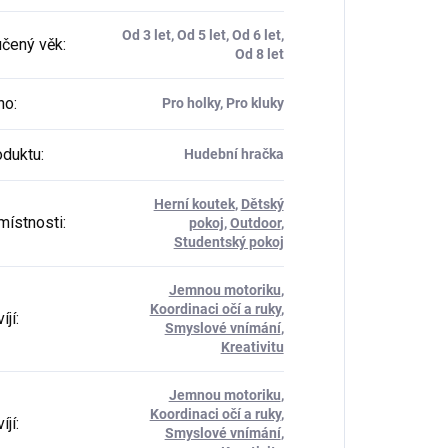
Od 3 let, Od 5 let, Od 6 let,
čený věk
:
Od 8 let
ho
:
Pro holky, Pro kluky
oduktu
:
Hudební hračka
Herní koutek
,
Dětský
místnosti
:
pokoj
,
Outdoor
,
Studentský pokoj
Jemnou motoriku
,
Koordinaci očí a ruky
,
íjí
:
Smyslové vnímání
,
Kreativitu
Jemnou motoriku
,
Koordinaci očí a ruky
,
íjí
:
Smyslové vnímání
,