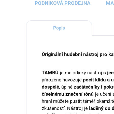
PODNIKOVÁ PRODEJNA
MA
Popis
Originální hudební nástroj pro 
TAMBÚ
je melodický nástroj
s je
přirozeně navozuje
pocit klidu a 
dospělé
, úplné
začátečníky i pokr
číselnému značení tónů
je učení s
hraní můžete pustit téměř okamžit
zkušeností. Nástroj je
laděný do 