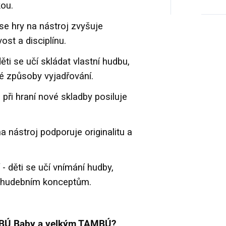
kou.
se hry na nástroj zvyšuje
ost a disciplínu.
ěti se učí skládat vlastní hudbu,
é způsoby vyjadřování.
ři hraní nové skladby posiluje
 na nástroj podporuje originalitu a
 děti se učí vnímání hudby,
í hudebním konceptům.
MBÚ Baby a velkým TAMBÚ?