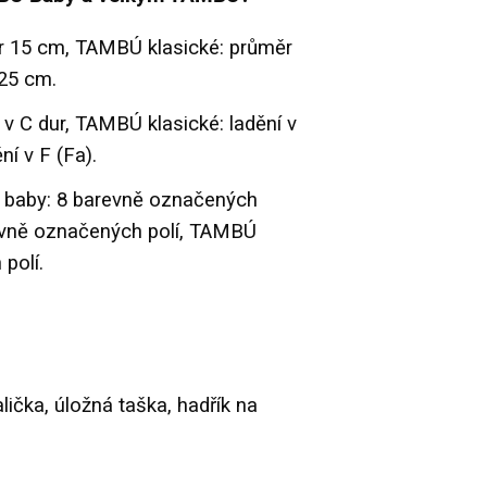
r 15 cm, TAMBÚ klasické: průměr
25 cm.
v C dur, TAMBÚ klasické: ladění v
ní v F (Fa).
 baby: 8 barevně označených
revně označených polí, TAMBÚ
polí.
lička, úložná taška, hadřík na