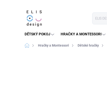
Přejít
na
obsah
DĚTSKÝ POKOJ
HRAČKY A MONTESSORI
Domů
Hračky a Montessori
Dětské hračky
Neohodnoceno
Podrobnosti hodnoce