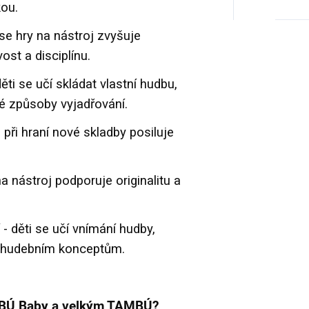
kou.
se hry na nástroj zvyšuje
ost a disciplínu.
ěti se učí skládat vlastní hudbu,
é způsoby vyjadřování.
ři hraní nové skladby posiluje
 na nástroj podporuje originalitu a
 děti se učí vnímání hudby,
í hudebním konceptům.
MBÚ Baby a velkým TAMBÚ?