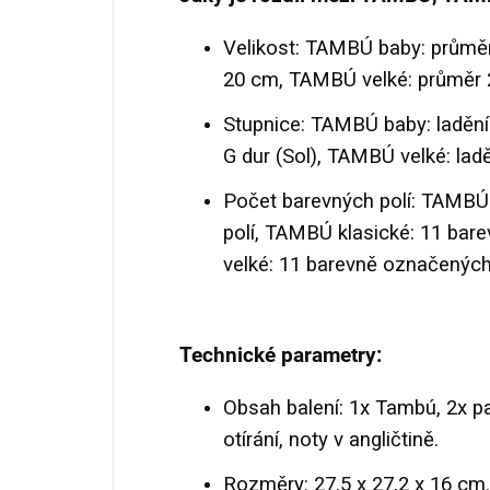
Velikost: TAMBÚ baby: průmě
20 cm, TAMBÚ velké: průměr 
Stupnice: TAMBÚ baby: ladění 
G dur (Sol), TAMBÚ velké: ladě
Počet barevných polí: TAMBÚ
polí, TAMBÚ klasické: 11 ba
velké: 11 barevně označených 
Technické parametry:
Obsah balení: 1x Tambú, 2x pa
otírání, noty v angličtině.
Rozměry: 27,5 x 27,2 x 16 cm.