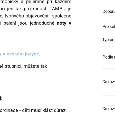
armonicky a příjemně při každém
ebo jen tak pro radost. TAMBÚ je
Doporu
ce, tvořivého objevování i společné
tí balení jsou jednoduché
noty v
Pro ko
Typ pr
y v českém jazyce
.
Podle 
né stupnici, můžete tak
Co rozv
j:
Co rozv
rdinace - děti musí klást důraz