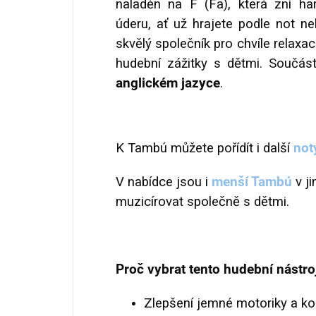
naladěn na F (Fa), která zní h
úderu, ať už hrajete podle not n
skvělý společník pro chvíle relaxa
hudební zážitky s dětmi. Součás
anglickém jazyce
.
K Tambú můžete pořídít i další
not
V nabídce jsou i
menší Tambú
v ji
muzicírovat společně s dětmi.
Proč vybrat tento hudební nástro
Zlepšení jemné motoriky a koo