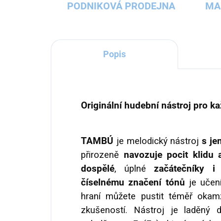
PODNIKOVÁ PRODEJNA
MA
Popis
Originální hudební nástroj pro k
TAMBÚ
je melodický nástroj
s j
přirozeně
navozuje pocit klidu 
dospělé
, úplné
začátečníky i 
číselnému značení tónů
je učení
hraní můžete pustit téměř okam
zkušeností. Nástroj je laděný