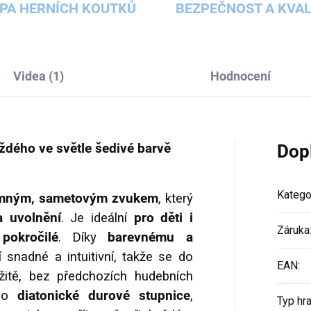
PA HERNÍCH KOUTKŮ
BEZPEČNOST A KVAL
Videa (1)
Hodnocení
aždého ve světle šedivé barvě
Dop
Katego
emným, sametovým zvukem
, který
a uvolnění
. Je ideální
pro děti i
Záruka
pokročilé
. Díky
barevnému a
 snadné a intuitivní, takže se do
EAN
:
žitě, bez předchozích hudebních
 do
diatonické durové stupnice
,
Typ hr