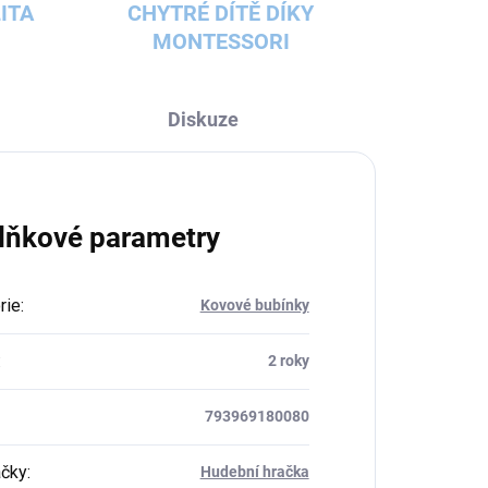
ITA
CHYTRÉ DÍTĚ DÍKY
MONTESSORI
Diskuze
lňkové parametry
rie
:
Kovové bubínky
:
2 roky
793969180080
ačky
:
Hudební hračka