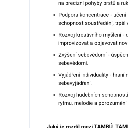
na precizní pohyby prstů a ru
Podpora koncentrace - učení 
schopnost soustředění, trpěliv
Rozvoj kreativního myšlení - d
improvizovat a objevovat nov
Zvýšení sebevědomí - úspěch p
sebevědomí.
Vyjádření individuality - hraní
sebevyjádření.
Rozvoj hudebních schopností -
rytmu, melodie a porozuměn
Jaký je rozdíl mezi TAMBÚ, TA