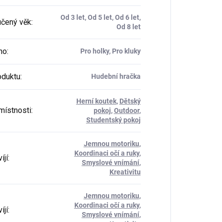
Od 3 let, Od 5 let, Od 6 let,
čený věk
:
Od 8 let
ho
:
Pro holky, Pro kluky
oduktu
:
Hudební hračka
Herní koutek
,
Dětský
místnosti
:
pokoj
,
Outdoor
,
Studentský pokoj
Jemnou motoriku
,
Koordinaci očí a ruky
,
íjí
:
Smyslové vnímání
,
Kreativitu
Jemnou motoriku
,
Koordinaci očí a ruky
,
íjí
:
Smyslové vnímání
,