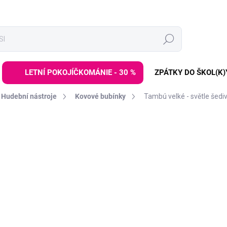
Hledat
LETNÍ POKOJÍČKOMÁNIE - 30 %
ZPÁTKY DO ŠKOL(K)
Hudební nástroje
Kovové bubínky
Tambú velké - světle šedi
ní
ZNAČKA:
JUEGACONMIGO
2 389 Kč
Měrná
DODÁNÍ DO 2 TÝDNŮ
cena:
−
+
Kovový melodický bubínek