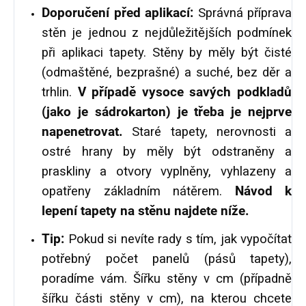
Doporučení před aplikací:
Správná příprava
stěn je jednou z nejdůležitějších podmínek
při aplikaci tapety. Stěny by měly být čisté
(odmaštěné, bezprašné) a suché, bez děr a
trhlin.
V případě vysoce savých podkladů
(jako je sádrokarton) je třeba je nejprve
napenetrovat.
Staré tapety, nerovnosti a
ostré hrany by měly být odstraněny a
praskliny a otvory vyplněny, vyhlazeny a
opatřeny základním nátěrem.
Návod k
lepení tapety na stěnu najdete níže.
Tip:
Pokud si nevíte rady s tím, jak vypočítat
potřebný počet panelů (pásů tapety),
poradíme vám. Šířku stěny v cm (případně
šířku části stěny v cm), na kterou chcete