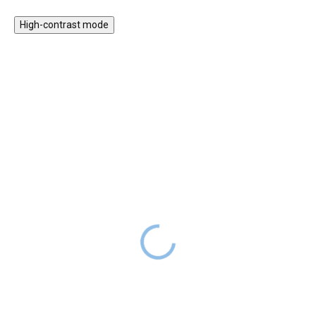
zvířatech v něm žijících. Motivy
High-contrast mode
na tapetě jsou vyrobeny
akvarelovou metodou. Vybírat
můžete z více variant (výšek
tapetových pásů).
★★★★
★★★★
PREMIUM
PREMIUM
Tapeta Pivoňky a růže
Tapeta Bílé pivoňky
SKLADEM
SKLADEM
899 Kč
899 Kč
DO 2-6
DO 2-6
TÝDNŮ
TÝDNŮ
Vkusná a moderní tapeta na
Velké květy bílých pivoněk
stěnu s motivy rozkvetlých
dodají dětskému