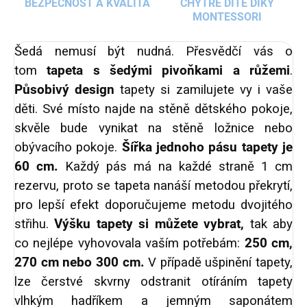
BEZPEČNOST A KVALITA
CHYTRÉ DÍTĚ DÍKY
MONTESSORI
Šedá nemusí být nudná. Přesvědčí vás o
tom
tapeta s šedými pivoňkami a růžemi
.
Působivý design
tapety si zamilujete vy i vaše
děti. Své místo najde na stěně dětského pokoje,
skvěle bude vynikat na stěně ložnice nebo
obývacího pokoje.
Šířka jednoho pásu tapety je
60 cm.
Každý pás má na každé straně 1 cm
rezervu, proto se tapeta nanáší metodou překrytí,
pro lepší efekt doporučujeme metodu dvojitého
střihu.
Výšku tapety si můžete vybrat,
tak aby
co nejlépe vyhovovala vaším potřebám:
250 cm,
270 cm nebo 300 cm.
V případě ušpinění tapety,
lze čerstvé skvrny odstranit otíráním tapety
vlhkým hadříkem a jemným saponátem