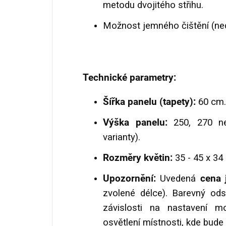
metodu dvojitého střihu.
Možnost jemného čištění (ne
Technické parametry:
Š
ířka panelu (tapety):
60 cm.
Výška panelu:
250, 270 ne
varianty).
Rozměry květin:
35 - 45 x 34 
Upozornění:
Uvedená
cena j
zvolené délce).
Barevný ods
závislosti na nastavení m
osvětlení místnosti, kde bude