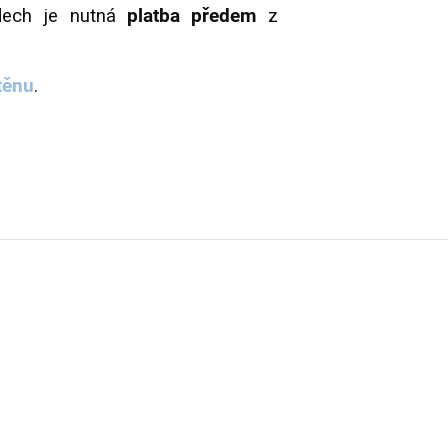
dech je nutná
platba předem
z
těnu
.