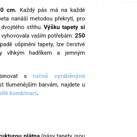
60 cm.
Každý pás má na každé
peta nanáší metodou překrytí, pro
dvojitého střihu.
Výšku tapety si
e vyhovovala vaším potřebám:
250
ípadě ušpinění tapety, lze čerstvé
pety vlhkým hadříkem a jemným
mbinovat s
ručně vyráběnými
t tlumenějším barvám, najdete u
bílé kombinaci
.
trukturou plátna
(pásy tapety jsou