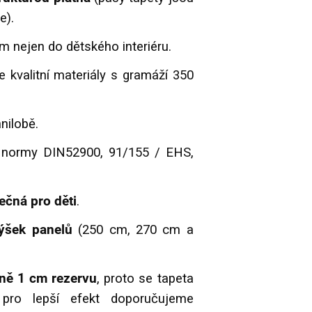
e).
 nejen do dětského interiéru.
 kvalitní materiály s gramáží 350
hnilobě.
í normy DIN52900, 91/155 / EHS,
ečná pro děti
.
ýšek panelů
(250 cm, 270 cm a
aně 1 cm rezervu
, proto se tapeta
 pro lepší efekt doporučujeme