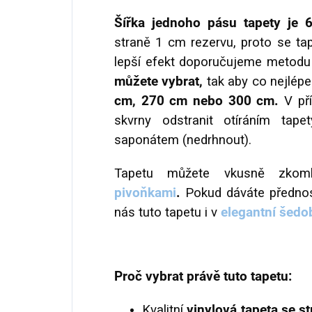
Šířka jednoho pásu tapety je 
straně 1 cm rezervu, proto se ta
lepší efekt doporučujeme metodu 
můžete vybrat,
tak aby co nejlép
cm, 270 cm nebo 300 cm.
V př
skvrny odstranit otíráním ta
saponátem (nedrhnout).
Tapetu můžete vkusně zko
pivoňkami
.
Pokud dáváte přednos
nás tuto tapetu i v
elegantní šedo
Proč vybrat právě tuto tapetu:
Kvalitní
vinylová tapeta se s