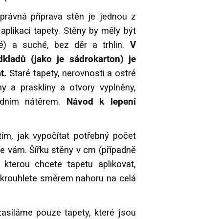
rávná příprava stěn je jednou z
 aplikaci tapety. Stěny by měly být
é) a suché, bez děr a trhlin.
V
kladů (jako je sádrokarton) je
t.
Staré tapety, nerovnosti a ostré
y a praskliny a otvory vyplněny,
adním nátěrem.
Návod k lepení
.
ím, jak vypočítat potřebný počet
e vám. Šířku stěny v cm (případně
 kterou chcete tapetu aplikovat,
okrouhlete směrem nahoru na celá
asíláme pouze tapety, které jsou