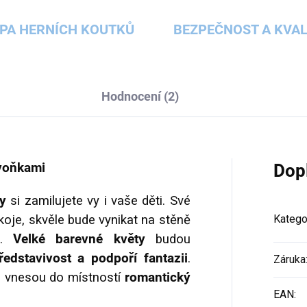
PA HERNÍCH KOUTKŮ
BEZPEČNOST A KVAL
Hodnocení (2)
ivoňkami
Dop
ty
si zamilujete vy i vaše děti. Své
oje, skvěle bude vynikat na stěně
Katego
e.
Velké barevné květy
budou
ředstavivost a podpoří fantazii
.
Záruka
h vnesou do místností
romantický
EAN
: