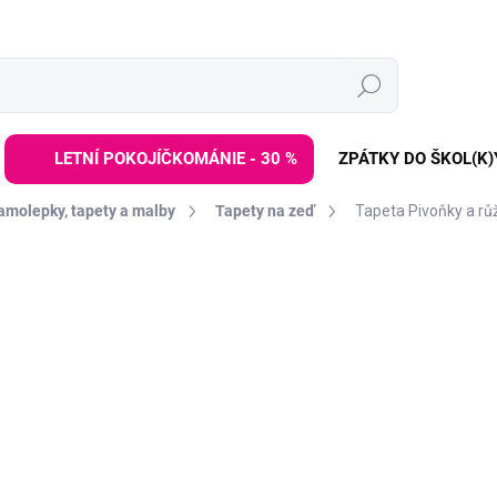
Hledat
LETNÍ POKOJÍČKOMÁNIE - 30 %
ZPÁTKY DO ŠKOL(K)
amolepky, tapety a malby
Tapety na zeď
Tapeta Pivoňky a rů
ZNAČKA:
YOKODESIGN
od
899 Kč
Měrná
ZVOLTE VARIANTU
cena:
DÉLKA