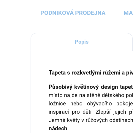
PODNIKOVÁ PRODEJNA
MA
Popis
Tapeta s rozkvetlými růžemi a p
Působivý květinový design tape
místo najde na stěně dětského pok
ložnice nebo obývacího pokoj
inspirací pro děti. Zlepší jejich
p
Jemné květy v růžových odstínec
nádech
.