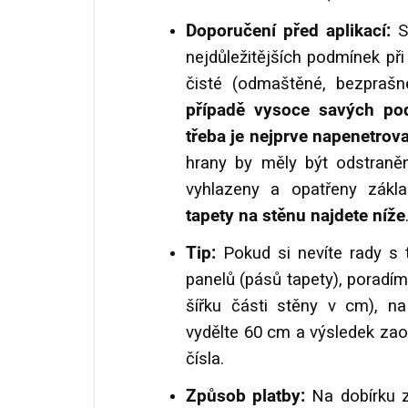
Doporučení před aplikací:
Sp
nejdůležitějších podmínek při
čisté (odmaštěné, bezprašn
případě vysoce savých pod
třeba je nejprve napenetrova
hrany by měly být odstraněn
vyhlazeny a opatřeny zákl
tapety na stěnu najdete níže
Tip:
Pokud si nevíte rady s t
panelů (pásů tapety), poradím
šířku části stěny v cm), na
vydělte 60 cm a výsledek za
čísla.
Způsob platby:
Na dobírku z