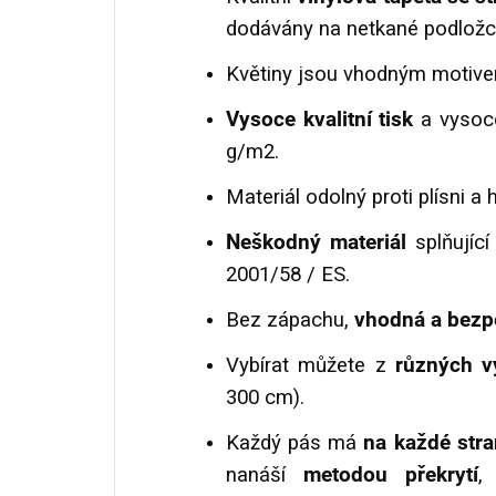
dodávány na netkané podložc
Květiny jsou vhodným motivem
Vysoce kvalitní tisk
a vysoce
g/m2.
Materiál odolný proti plísni a 
Neškodný materiál
splňujíc
2001/58 / ES.
Bez zápachu,
vhodná a bezp
Vybírat můžete z
různých v
300 cm).
Každý pás má
na každé str
nanáší
metodou překrytí
,