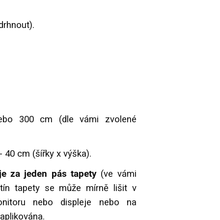
drhnout).
bo 300 cm (dle vámi zvolené
- 40 cm (šířky x výška).
e za jeden pás tapety
(ve vámi
tín tapety se může mírně lišit v
onitoru nebo displeje nebo na
 aplikována.