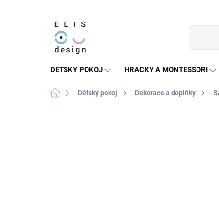
Přejít
na
obsah
DĚTSKÝ POKOJ
HRAČKY A MONTESSORI
Domů
Dětský pokoj
Dekorace a doplňky
S
2 hodnocení
Podrobnosti hodnocení
★★★★ PREMIUM