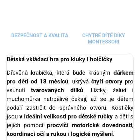
BEZPEČNOST A KVALITA
CHYTRÉ DÍTĚ DÍKY
MONTESSORI
Dětská vkládací hra pro kluky i holčičky
Dřevěná krabička, která bude krásným
dárkem
pro děti od 18 měsíců
, ukrývá
čtyři otvory
pro
vsunutí
tvarovaných dílků
. Lístky, žalud i
muchomůrka netrpělivě čekají, až se je dětem
podaří zastrčit do správného otvoru. Kostičky
jsou
v ideální velikosti pro dětské ručky
a děti s
jejich pomocí
procvičí motorické dovednosti
,
koordinaci očí a rukou
i
logické myšlení
.