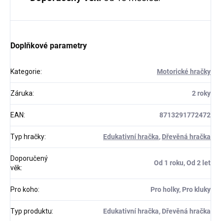
Doplňkové parametry
Kategorie
:
Motorické hračky
Záruka
:
2 roky
EAN
:
8713291772472
Typ hračky
:
Edukativní hračka
,
Dřevěná hračka
Doporučený
Od 1 roku, Od 2 let
věk
:
Pro koho
:
Pro holky, Pro kluky
Typ produktu
:
Edukativní hračka, Dřevěná hračka