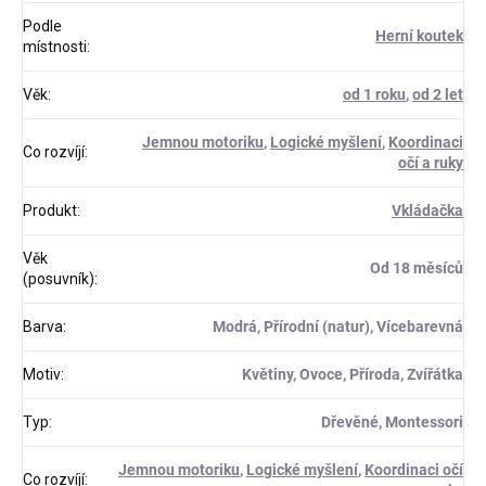
Podle
Herní koutek
místnosti
:
Věk
:
od 1 roku
,
od 2 let
Jemnou motoriku
,
Logické myšlení
,
Koordinaci
Co rozvíjí
:
očí a ruky
Produkt
:
Vkládačka
Věk
Od 18 měsíců
(posuvník)
:
Barva
:
Modrá, Přírodní (natur), Vícebarevná
Motiv
:
Květiny, Ovoce, Příroda, Zvířátka
Typ
:
Dřevěné, Montessori
Jemnou motoriku
,
Logické myšlení
,
Koordinaci očí
Co rozvíjí
: