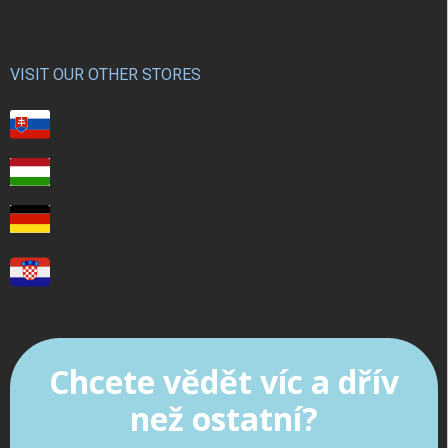
VISIT OUR OTHER STORES
Chcete vědět víc a dřív
než ostatní?