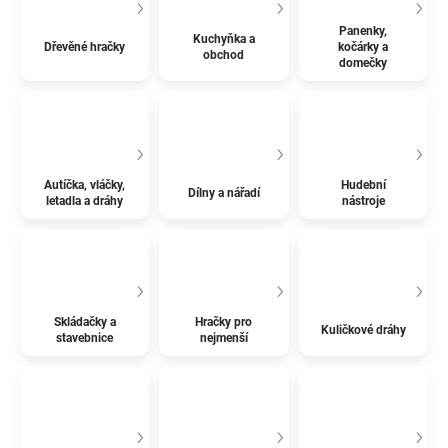
Panenky,
Kuchyňka a
Dřevěné hračky
kočárky a
obchod
domečky
Autíčka, vláčky,
Hudební
Dílny a nářadí
letadla a dráhy
nástroje
Skládačky a
Hračky pro
Kuličkové dráhy
stavebnice
nejmenší