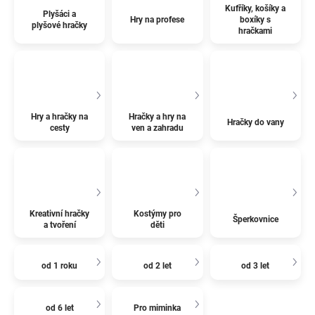
Kufříky, košíky a
Plyšáci a
Hry na profese
boxíky s
plyšové hračky
hračkami
Hry a hračky na
Hračky a hry na
Hračky do vany
cesty
ven a zahradu
Kreativní hračky
Kostýmy pro
Šperkovnice
a tvoření
děti
od 1 roku
od 2 let
od 3 let
od 6 let
Pro miminka