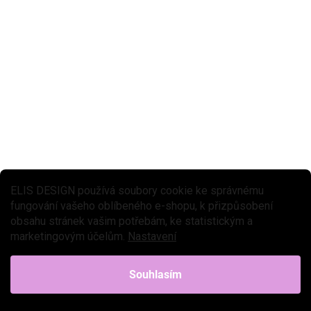
CENOVÝ ŠAMPION
NELZE UPLATNIT
TÝDNE
SLEVOVÝ KÓD
ELIS DESIGN používá soubory cookie ke správnému
fungování vašeho oblíbeného e-shopu, k přizpůsobení
SKLADEM
obsahu stránek vašim potřebám, ke statistickým a
(>3 KS)
marketingovým účelům.
Nastavení
Kovový bubínek Drumboo velký - modrý
999 Kč
Do košíku
Souhlasím
Kovový melodický bubínek Drumboo z prémiového materiálu, vytváří
jemný, uklidňující zvuk a umožňuje...