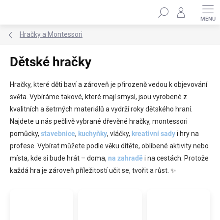
Přejít
Hledat
na
obsah
Hračky a Montessori
Dětské hračky
Hračky, které děti baví a zároveň je přirozeně vedou k objevování
světa. Vybíráme takové, které mají smysl, jsou vyrobené z
kvalitních a šetrných materiálů a vydrží roky dětského hraní.
Najdete u nás pečlivě vybrané dřevěné hračky, montessori
pomůcky,
stavebnice
,
kuchyňky
, vláčky,
kreativní sady
i hry na
profese. Vybírat můžete podle věku dítěte, oblíbené aktivity nebo
místa, kde si bude hrát – doma,
na zahradě
i na cestách. Protože
každá hra je zároveň příležitostí učit se, tvořit a růst. ✨