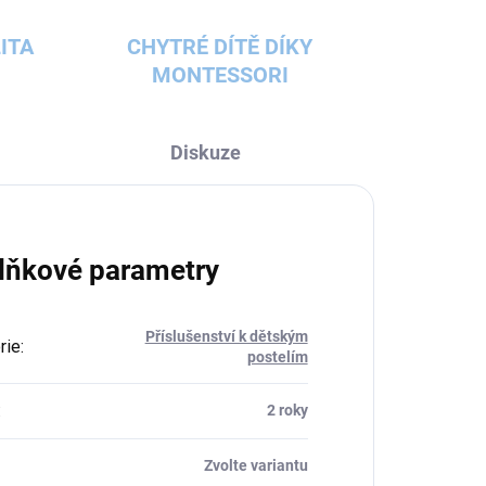
ITA
CHYTRÉ DÍTĚ DÍKY
MONTESSORI
Diskuze
lňkové parametry
Příslušenství k dětským
rie
:
postelím
:
2 roky
Zvolte variantu