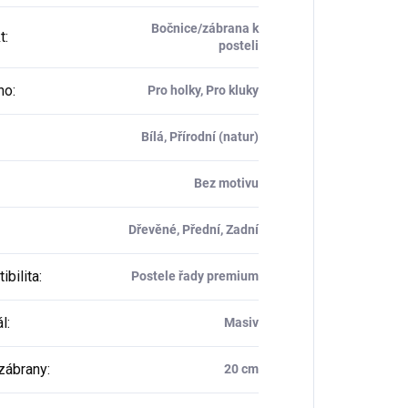
Bočnice/zábrana k
t
:
posteli
ho
:
Pro holky, Pro kluky
Bílá, Přírodní (natur)
Bez motivu
Dřevěné, Přední, Zadní
ibilita
:
Postele řady premium
ál
:
Masiv
zábrany
:
20 cm