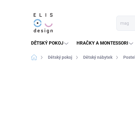
Přejít
na
obsah
DĚTSKÝ POKOJ
HRAČKY A MONTESSORI
Domů
Dětský pokoj
Dětský nábytek
Poste
4 hodnocení
Podrobnosti hodnocení
★★★★ PREMIUM