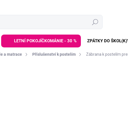
Hledat
LETNÍ POKOJÍČKOMÁNIE - 30 %
ZPÁTKY DO ŠKOL(K)
le a matrace
Příslušenství k postelím
Zábrana k postelím p
ZNAČKA:
ELIS DESIGN
od
899 Kč
Měrná
ZVOLTE VARIANTU
cena:
BARVA
ZÁBRANA