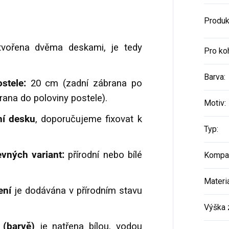
Produk
tvořena dvěma deskami, je tedy
Pro ko
Barva
:
ostele:
20 cm (zadní zábrana po
rana do poloviny postele).
Motiv
:
ní desku
, doporučujeme fixovat k
Typ
:
vných variant:
přírodní nebo bílé
Kompat
Materi
ení
je dodávána v
přírodním stavu
Výška 
 (barvě)
je natřena bílou, vodou