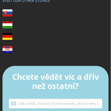
VISIT OUR OTHER STORES
Chcete vědět víc a dřív
než ostatní?