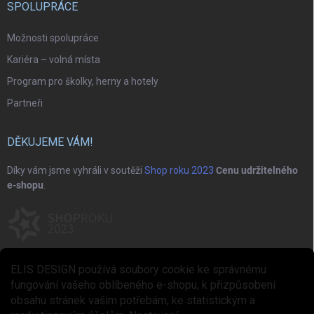
SPOLUPRÁCE
Možnosti spolupráce
Kariéra – volná místa
Program pro školky, herny a hotely
Partneři
DĚKUJEME VÁM!
Díky vám jsme vyhráli v soutěži
Shop roku 2023
Cenu udržitelného
e-shopu
.
ELIS DESIGN používá soubory cookie ke správnému
fungování vašeho oblíbeného e-shopu, k přizpůsobení
obsahu stránek vašim potřebám, ke statistickým a