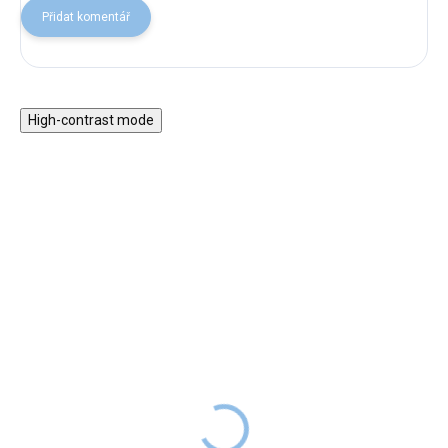
Přidat komentář
High-contrast mode
★★★★
★★★★
PREMIUM
PREMIUM
Mantinel do postýlky
Zvýšené nohy k postelím
mušelín
clasic