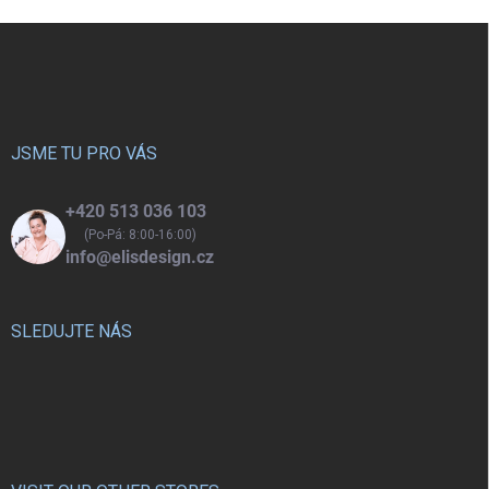
jednom. Nožičky o výšce 20 cm
cm.
Z
nabízíme v přírodním
á
provedeních.
p
a
t
í
JSME TU PRO VÁS
+420 513 036 103
(Po-Pá: 8:00-16:00)
info@elisdesign.cz
SLEDUJTE NÁS