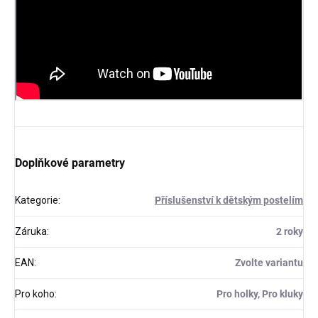
Doplňkové parametry
Kategorie
:
Příslušenství k dětským postelím
Záruka
:
2 roky
EAN
:
Zvolte variantu
Pro koho
:
Pro holky, Pro kluky