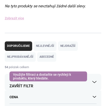
Na tyto produkty se nevztahují žádné další slevy.
Zobrazit více
Ř
a
DOPORUČUJEME
NEJLEVNĚJŠÍ
NEJDRAŽŠÍ
z
e
NEJPRODÁVANĚJŠÍ
ABECEDNĚ
n
í
54
položek celkem
p
r
o
ZAVŘÍT FILTR
d
u
k
CENA
t