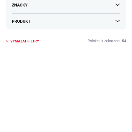
ů
ZNAČKY
PRODUKT
Položek k zobrazení:
54
VYMAZAT FILTRY
V
ý
p
i
s
p
r
o
d
u
k
t
ů