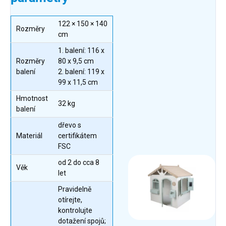
122 × 150 × 140
Rozměry
cm
1. balení: 116 x
Rozměry
80 x 9,5 cm
balení
2. balení: 119 x
99 x 11,5 cm
Hmotnost
32 kg
balení
dřevo s
Materiál
certifikátem
FSC
od 2 do cca 8
Věk
let
Pravidelně
otírejte,
kontrolujte
dotažení spojů;