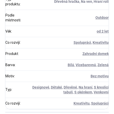
Dřevěná hračka, Na ven, Hraní rolí
produktu
:
Podle
Outdoor
místnosti
:
Věk
:
od 2 let
Co rozvíjí
:
Spolupráci
,
Kreativitu
Produkt
:
Zahradní domek
Barva
:
Bílá
,
Vícebarevná
,
Zelená
Motiv
:
Bez motivu
Designové
,
Dětské
,
Dřevěné
,
Na hraní
,
S kreslící
Typ
:
tabulí
,
S okénkem
,
Venkovní
Co rozvíjí
:
Kreativitu
,
Spolupráci