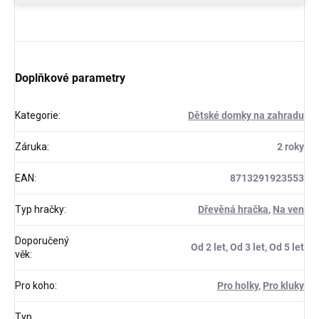
Doplňkové parametry
Kategorie
:
Dětské domky na zahradu
Záruka
:
2 roky
EAN
:
8713291923553
Typ hračky
:
Dřevěná hračka
,
Na ven
Doporučený
Od 2 let, Od 3 let, Od 5 let
věk
:
Pro koho
:
Pro holky
,
Pro kluky
Typ