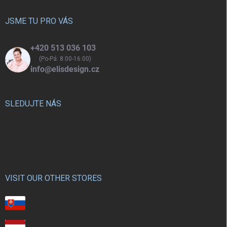
t
í
JSME TU PRO VÁS
+420 513 036 103
(Po-Pá: 8:00-16:00)
info@elisdesign.cz
SLEDUJTE NÁS
VISIT OUR OTHER STORES