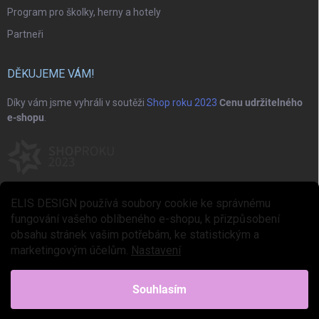
Program pro školky, herny a hotely
Partneři
DĚKUJEME VÁM!
Díky vám jsme vyhráli v soutěži
Shop roku 2023
Cenu udržitelného
e-shopu
.
ELIS DESIGN používá soubory cookie ke správnému
fungování vašeho oblíbeného e-shopu, k přizpůsobení
obsahu stránek vašim potřebám, ke statistickým a
marketingovým účelům.
Nastavení
Copyright 2026
ELIS DESIGN
. Všechna práva vyhrazena.
Upravit nastavení
cookies
Souhlasím
Vytvořil Shoptet Premium