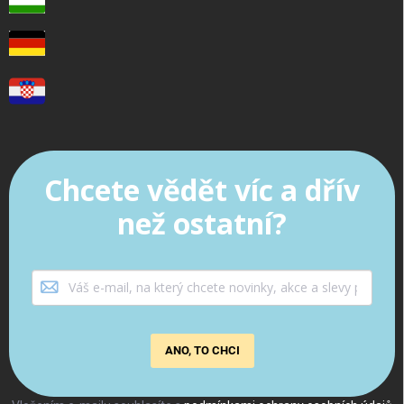
Chcete vědět víc a dřív
než ostatní?
ANO, TO CHCI