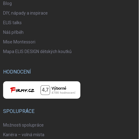
Blog
DIY, nápady a inspirace
ELIS talks
Náš příběh
Mise Montessori
Mapa ELIS DESIGN dětských koutků
HODNOCENÍ
SPOLUPRÁCE
Možnosti spolupráce
Kariéra – volná místa