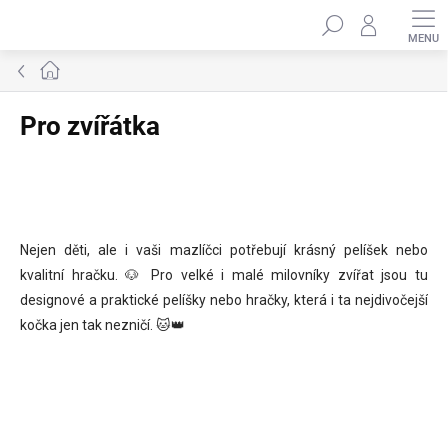
Přejít
Hledat
na
obsah
Domů
Pro zvířátka
Nejen děti, ale i vaši mazlíčci potřebují krásný pelíšek nebo
kvalitní hračku. 🐶 Pro velké i malé milovníky zvířat jsou tu
designové a praktické pelíšky nebo hračky, která i ta nejdivočejší
kočka jen tak nezničí. 🐱👑