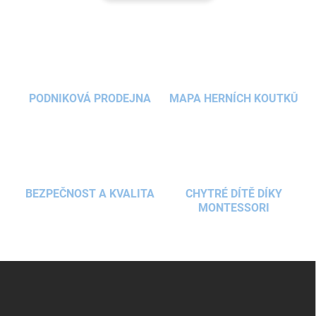
PODNIKOVÁ PRODEJNA
MAPA HERNÍCH KOUTKŮ
BEZPEČNOST A KVALITA
CHYTRÉ DÍTĚ DÍKY
MONTESSORI
Z
á
p
a