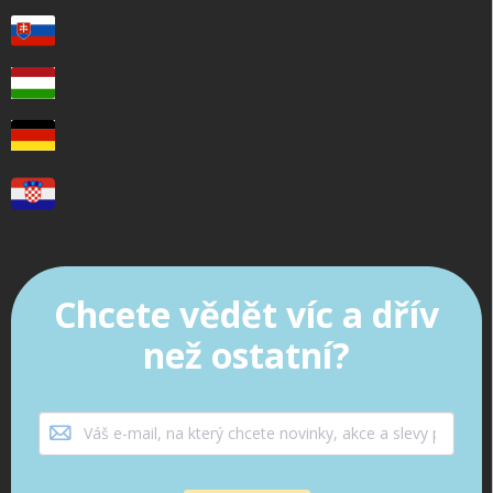
Chcete vědět víc a dřív
než ostatní?