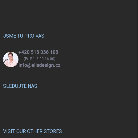
Z
á
p
a
t
í
JSME TU PRO VÁS
+420 513 036 103
(Po-Pá: 8:00-16:00)
info@elisdesign.cz
SLEDUJTE NÁS
VISIT OUR OTHER STORES