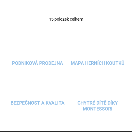
15
položek celkem
O
v
l
á
d
a
c
í
PODNIKOVÁ PRODEJNA
MAPA HERNÍCH KOUTKŮ
p
r
v
k
y
v
ý
BEZPEČNOST A KVALITA
CHYTRÉ DÍTĚ DÍKY
p
MONTESSORI
i
s
u