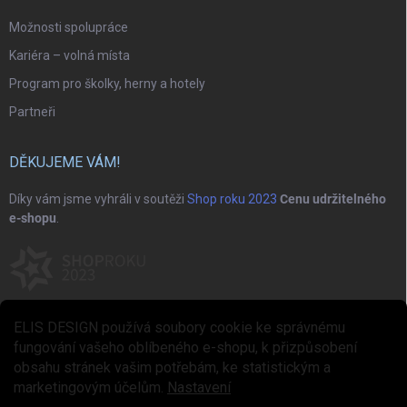
Možnosti spolupráce
Kariéra – volná místa
Program pro školky, herny a hotely
Partneři
DĚKUJEME VÁM!
Díky vám jsme vyhráli v soutěži
Shop roku 2023
Cenu udržitelného
e-shopu
.
ELIS DESIGN používá soubory cookie ke správnému
fungování vašeho oblíbeného e-shopu, k přizpůsobení
obsahu stránek vašim potřebám, ke statistickým a
marketingovým účelům.
Nastavení