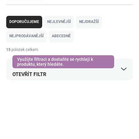
Ř
a
DOPORUČUJEME
NEJLEVNĚJŠÍ
NEJDRAŽŠÍ
z
e
NEJPRODÁVANĚJŠÍ
ABECEDNĚ
n
í
15
položek celkem
p
r
o
OTEVŘÍT FILTR
d
u
k
V
t
ý
ů
p
i
s
p
r
o