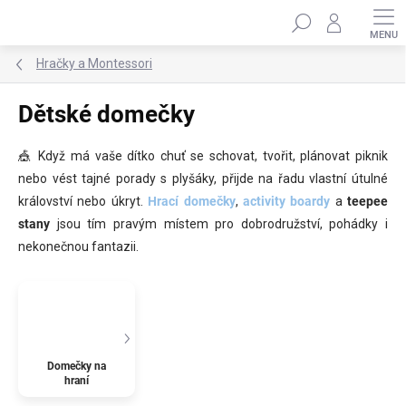
Přejít
Hledat
na
obsah
Hračky a Montessori
Dětské domečky
🎪 Když má vaše dítko chuť se schovat, tvořit, plánovat piknik
nebo vést tajné porady s plyšáky, přijde na řadu vlastní útulné
království nebo úkryt.
Hrací domečky
,
activity boardy
a
teepee
stany
jsou tím pravým místem pro dobrodružství, pohádky i
nekonečnou fantazii.
Domečky na
hraní