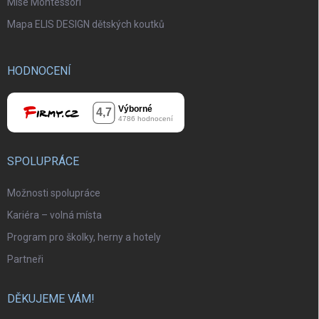
Mise Montessori
Mapa ELIS DESIGN dětských koutků
HODNOCENÍ
SPOLUPRÁCE
Možnosti spolupráce
Kariéra – volná místa
Program pro školky, herny a hotely
Partneři
DĚKUJEME VÁM!