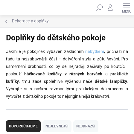
Přejít
Hledat
na
obsah
Dekorace a doplňky
Doplňky do dětského pokoje
Jakmile je pokojíček vybaven základním
nábytkem
, přichází na
řadu ta nejzábavnější část – dotváření stylu a zútulňování. Pro
usměrnění drobností, co by se nejraději zašívaly po koutcích,
poslouží
háčkované košíčky v různých barvách
a
praktické
kufříky
, tmu zase spolehlivě vyženou naše
dětské lampičky
.
Vyhrajte si s našimi rozmanitými praktickými dekoracemi a
vytvořte z dětského pokoje to nejoriginálnější království.
Ř
a
DOPORUČUJEME
NEJLEVNĚJŠÍ
NEJDRAŽŠÍ
z