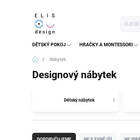
Přejít
na
obsah
DĚTSKÝ POKOJ
HRAČKY A MONTESSORI
Domů
Nábytek
Designový nábytek
Dětský nábytek
Ř
a
DOPORUČUJEME
NEJLEVNĚJŠÍ
NEJDRA