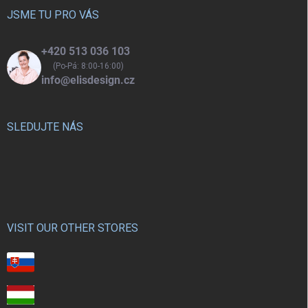
t
í
JSME TU PRO VÁS
+420 513 036 103
(Po-Pá: 8:00-16:00)
info@elisdesign.cz
SLEDUJTE NÁS
VISIT OUR OTHER STORES