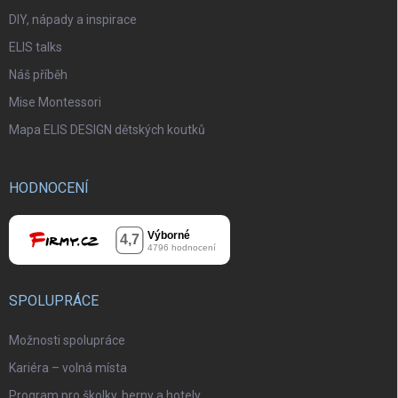
DIY, nápady a inspirace
ELIS talks
Náš příběh
Mise Montessori
Mapa ELIS DESIGN dětských koutků
HODNOCENÍ
SPOLUPRÁCE
Možnosti spolupráce
Kariéra – volná místa
Program pro školky, herny a hotely