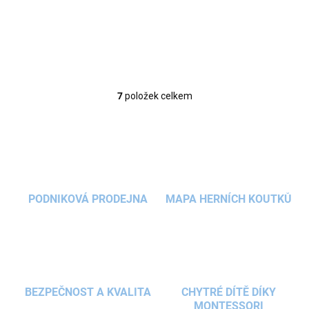
obměn. Různým tvarováním prolézačky ji snadno...
7
položek celkem
O
v
l
á
d
a
c
í
PODNIKOVÁ PRODEJNA
MAPA HERNÍCH KOUTKŮ
p
r
v
k
y
v
ý
BEZPEČNOST A KVALITA
CHYTRÉ DÍTĚ DÍKY
p
MONTESSORI