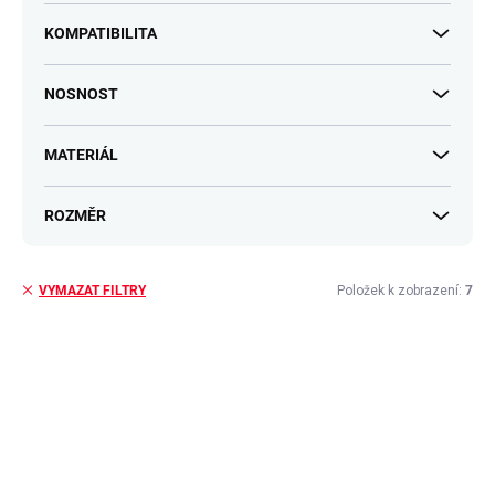
KOMPATIBILITA
NOSNOST
MATERIÁL
ROZMĚR
Položek k zobrazení:
7
VYMAZAT FILTRY
V
ý
p
i
s
p
r