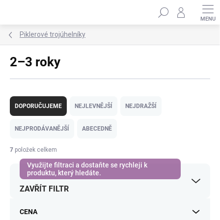
Přejít
Hledat
na
obsah
Piklerové trojúhelníky
2–3 roky
Ř
a
DOPORUČUJEME
NEJLEVNĚJŠÍ
NEJDRAŽŠÍ
z
e
NEJPRODÁVANĚJŠÍ
ABECEDNĚ
n
í
7
položek celkem
p
r
o
ZAVŘÍT FILTR
d
u
k
CENA