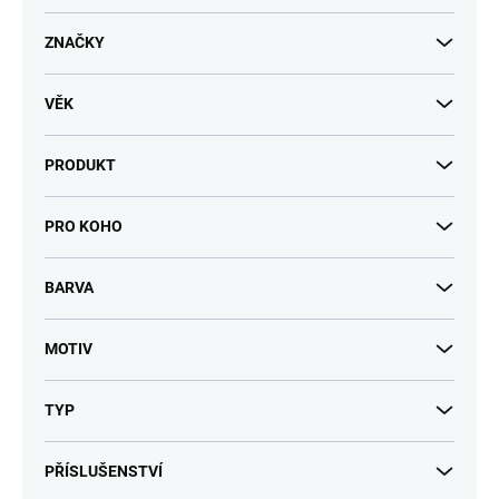
t
ů
ZNAČKY
VĚK
PRODUKT
PRO KOHO
BARVA
MOTIV
TYP
PŘÍSLUŠENSTVÍ