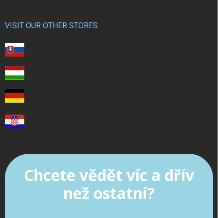
VISIT OUR OTHER STORES
Chcete vědět víc a dřív
než ostatní?