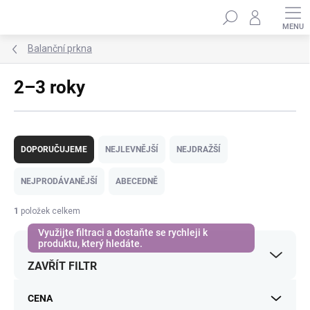
Přejít
Hledat
na
obsah
Balanční prkna
2–3 roky
Ř
a
DOPORUČUJEME
NEJLEVNĚJŠÍ
NEJDRAŽŠÍ
z
e
NEJPRODÁVANĚJŠÍ
ABECEDNĚ
n
í
1
položek celkem
p
r
o
ZAVŘÍT FILTR
d
u
k
CENA