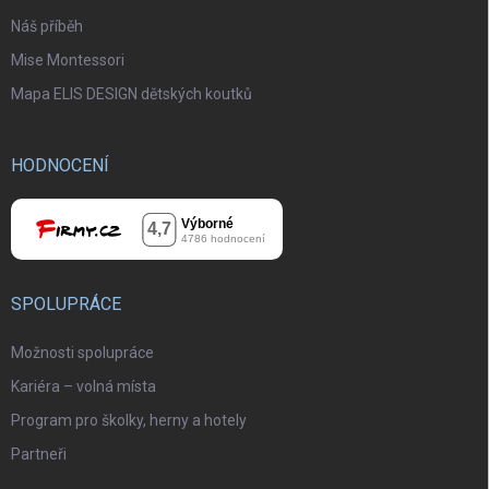
Náš příběh
Mise Montessori
Mapa ELIS DESIGN dětských koutků
HODNOCENÍ
SPOLUPRÁCE
Možnosti spolupráce
Kariéra – volná místa
Program pro školky, herny a hotely
Partneři