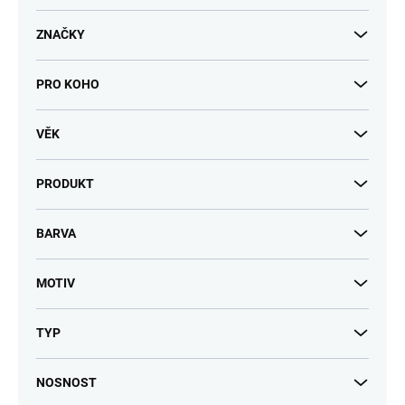
t
ů
ZNAČKY
PRO KOHO
VĚK
PRODUKT
BARVA
MOTIV
TYP
NOSNOST