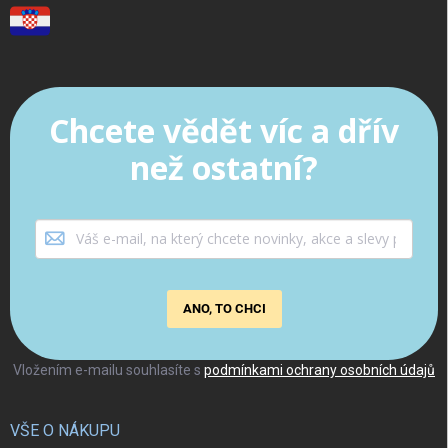
Chcete vědět víc a dřív
než ostatní?
ANO, TO CHCI
Vložením e-mailu souhlasíte s
podmínkami ochrany osobních údajů
VŠE O NÁKUPU