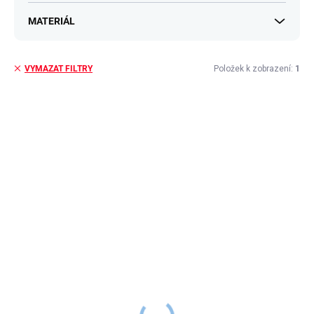
MATERIÁL
Položek k zobrazení:
1
VYMAZAT FILTRY
V
ý
p
i
s
p
r
o
d
u
k
t
ů