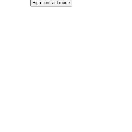
High-contrast mode
Magnetická stavebnice
Mot
EliFix Travel - 100 ks
vlá
1 499 Kč
SKLADEM
1 9
Magnetická stavebnice EliFix
Mot