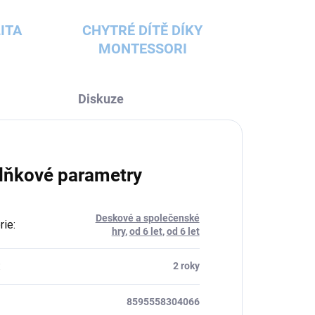
ITA
CHYTRÉ DÍTĚ DÍKY
MONTESSORI
Diskuze
lňkové parametry
Deskové a společenské
rie
:
hry
,
od 6 let
,
od 6 let
:
2 roky
8595558304066