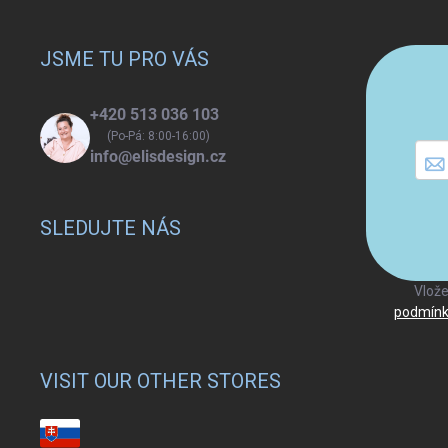
á
p
a
JSME TU PRO VÁS
t
í
+420 513 036 103
(Po-Pá: 8:00-16:00)
info@elisdesign.cz
SLEDUJTE NÁS
Vlože
podmínk
VISIT OUR OTHER STORES