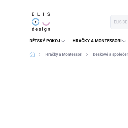
Přejít
na
obsah
DĚTSKÝ POKOJ
HRAČKY A MONTESSORI
Domů
Hračky a Montessori
Deskové a společe
1 hodnocení
Podrobnosti hodnocení
PRODEJ UKONČEN
★★★ BASIC