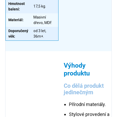
Hmotnost
17,5 kg.
balení:
Masivní
Materiál:
dřevo, MDF.
Doporučený
od 3 let,
věk:
36m+.
Výhody
produktu
Co dělá produkt
jedinečným
Přírodní materiály.
Stylové provedení a