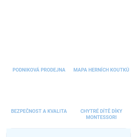
Vyrobena z bezpečného a ekologického materiálu, je ideální
volbou pro každou rodinu. Stylový design a snadná montáž z ní
DETAILNÍ INFORMACE
činí skvělý doplněk do
dětského pokoje.
ZEPTAT SE
HLÍDAT
PODNIKOVÁ PRODEJNA
MAPA HERNÍCH KOUTKŮ
BEZPEČNOST A KVALITA
CHYTRÉ DÍTĚ DÍKY
MONTESSORI