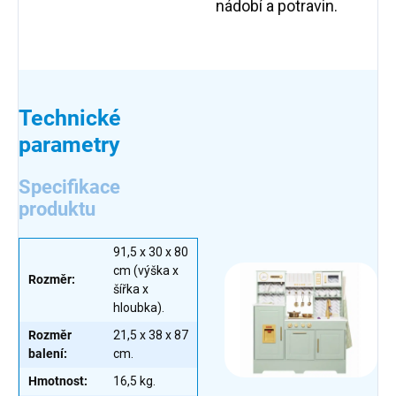
nádobí a potravin.
Technické
parametry
Specifikace
produktu
91,5 x 30 x 80
cm (výška x
Rozměr:
šířka x
hloubka).
Rozměr
21,5 x 38 x 87
balení:
cm.
Hmotnost:
16,5 kg.