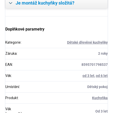
Je montáž kuchyňky složitá?
Doplňkové parametry
Kategorie
:
Dětské dřevěné kuchyňky
Záruka
:
2 roky
EAN
:
8595701798537
Věk
:
od 3 let
,
od 6 let
Umístění
:
Dětský pokoj
Produkt
:
Kuchyňka
Věk
Od 3 let