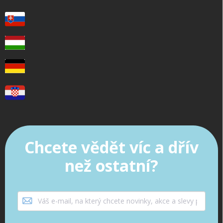
Chcete vědět víc a dřív
než ostatní?