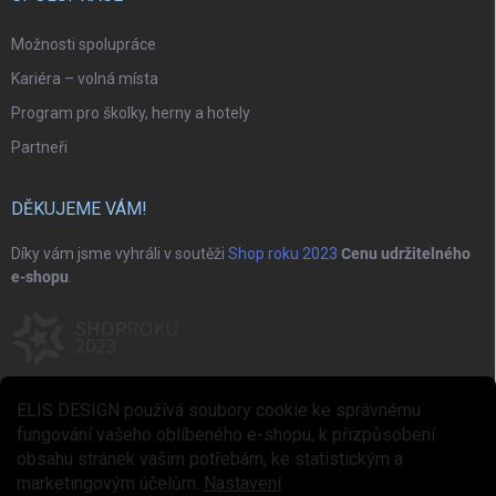
Možnosti spolupráce
Kariéra – volná místa
Program pro školky, herny a hotely
Partneři
DĚKUJEME VÁM!
Díky vám jsme vyhráli v soutěži
Shop roku 2023
Cenu udržitelného
e-shopu
.
ELIS DESIGN používá soubory cookie ke správnému
fungování vašeho oblíbeného e-shopu, k přizpůsobení
obsahu stránek vašim potřebám, ke statistickým a
marketingovým účelům.
Nastavení