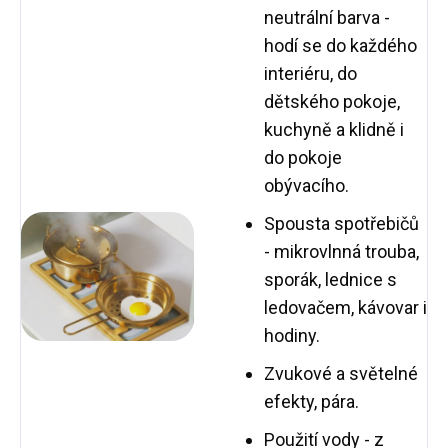
neutrální barva -
hodí se do každého
interiéru, do
dětského pokoje,
kuchyně a klidně i
do pokoje
obývacího.
Spousta spotřebičů
- mikrovlnná trouba,
sporák, lednice s
ledovačem, kávovar i
hodiny.
Zvukové a světelné
efekty, pára.
Použití vody - z