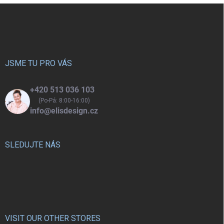
Z
kuchyňce děti zdokonalí své
á
dovednosti a ještě si užijí
p
spoustu zábavy.
a
t
í
JSME TU PRO VÁS
+420 513 036 103
(Po-Pá: 8:00-16:00)
info@elisdesign.cz
SLEDUJTE NÁS
VISIT OUR OTHER STORES