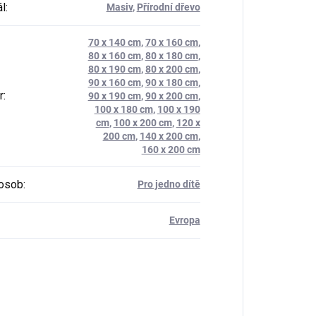
ál
:
Masiv
,
Přírodní dřevo
70 x 140 cm
,
70 x 160 cm
,
80 x 160 cm
,
80 x 180 cm
,
80 x 190 cm
,
80 x 200 cm
,
90 x 160 cm
,
90 x 180 cm
,
r
:
90 x 190 cm
,
90 x 200 cm
,
100 x 180 cm
,
100 x 190
cm
,
100 x 200 cm
,
120 x
200 cm
,
140 x 200 cm
,
160 x 200 cm
osob
:
Pro jedno dítě
Evropa