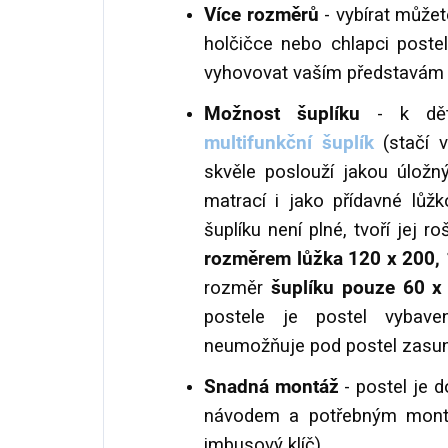
Více rozměrů
- vybírat můžet
holčičce nebo chlapci postel
vyhovovat vaším představám
Možnost šuplíku
- k dět
multifunkční šuplík
(stačí 
skvěle poslouží jakou úložn
matrací i jako přídavné lůžk
šuplíku není plné, tvoří jej r
rozměrem lůžka 120 x 200,
rozměr
šuplíku pouze 60 
postele je postel vybave
neumožňuje pod postel zasuno
Snadná montáž
- postel je
návodem a potřebným montá
imbusový klíč).