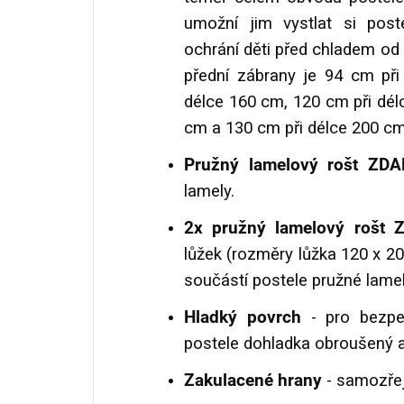
umožní jim vystlat si poste
ochrání děti před chladem od 
přední zábrany je 94 cm při
délce 160 cm, 120 cm při dél
cm a 130 cm při délce 200 cm
Pružný lamelový rošt Z
lamely.
2x pružný lamelový rošt
lůžek (rozměry lůžka 120 x 20
součástí postele pružné lamel
Hladký povrch
- pro bezpe
postele dohladka obroušený a
Zakulacené hrany
- samozřej