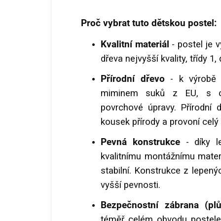
Proč vybrat tuto dětskou postel:
Kvalitní materiál
- postel je 
dřeva nejvyšší kvality, třídy 1
Přírodní dřevo
- k výrobě 
miminem suků z EU, s cer
povrchové úpravy. Přírodní
kousek přírody a provoní celý i
Pevná konstrukce
- díky l
kvalitnímu montážnímu materi
stabilní. Konstrukce z lepený
vyšší pevnosti.
Bezpečnostní zábrana (p
téměř celém obvodu postele 