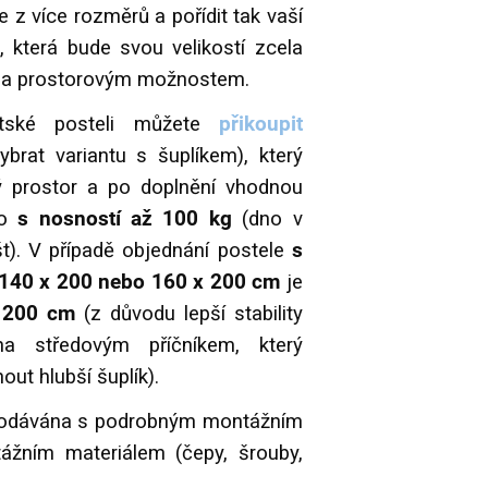
e z více rozměrů a pořídit tak vaší
, která bude svou velikostí zcela
 a prostorovým možnostem.
ské posteli můžete
přikoupit
vybrat variantu s šuplíkem), který
ý prostor a po doplnění vhodnou
o
s nosností až 100 kg
(dno v
ošt). V případě objednání postele
s
 140 x 200 nebo 160 x 200 cm
je
x 200 cm
(z důvodu lepší stability
na středovým příčníkem, který
ut hlubší šuplík).
 dodávána s podrobným montážním
žním materiálem (čepy, šrouby,