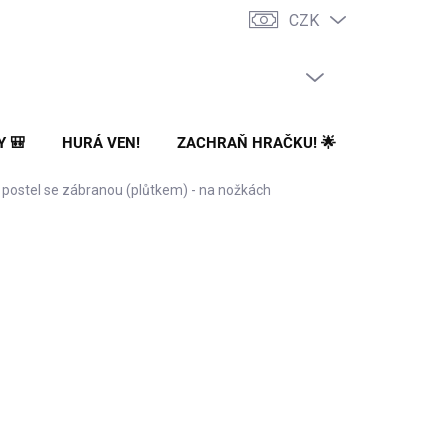
CZK
PRÁZDNÝ KOŠÍK
NÁKUPNÍ
KOŠÍK
Y 🎒
HURÁ VEN!
ZACHRAŇ HRAČKU! 🌟
🌳 NA ZA
 postel se zábranou (plůtkem) - na nožkách