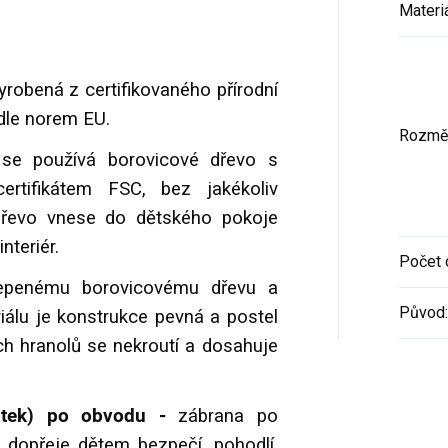
Materi
vyrobená z certifikovaného přírodní
, dle norem EU.
Rozmě
se používá borovicové dřevo s
tifikátem FSC, bez jakékoliv
 dřevo vnese do dětského pokoje
nteriér.
Počet 
epenému borovicovému dřevu a
Původ
:
álu je konstrukce pevná a postel
ch hranolů se nekroutí a dosahuje
lůtek) po obvodu -
zábrana po
dopřeje dětem bezpečí, pohodlí,