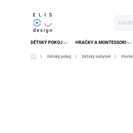
Přejít
na
obsah
DĚTSKÝ POKOJ
HRAČKY A MONTESSORI
Domů
Dětský pokoj
Dětský nábytek
Poste
8 hodnocení
Podrobnosti hodnocení
★★★★ PREMIUM
SLEVA 30 % S KÓDEM:
SALECO
LETO30