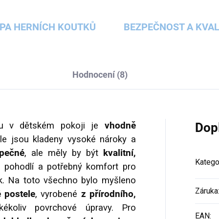
PA HERNÍCH KOUTKŮ
BEZPEČNOST A KVAL
Hodnocení (8)
ku v dětském pokoji je
vhodně
Dop
le jsou kladeny vysoké nároky a
zpečné
, ale měly by být
kvalitní,
Katego
 pohodlí a potřebný komfort pro
ek. Na toto všechno bylo myšleno
Záruka
 postele
, vyrobené
z přírodního,
kékoliv povrchové úpravy. Pro
EAN
: