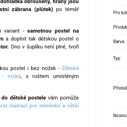
dohladka obroušený, hrany jsou
tní zábrana (plůtek)
po téměř
Pro ko
Produk
i variant -
samotnou postel na
em
a doplnit tak dětskou postel o
Barva
:
tor.
Dno v šuplíku není plné, tvoří
Typ
:
skou postel i bez nožek -
Dětská
 - nízká
, s roštem umístěným
Příslu
 do dětské postele
vám pomůže
rat matraci pro miminko a větší
Nosno