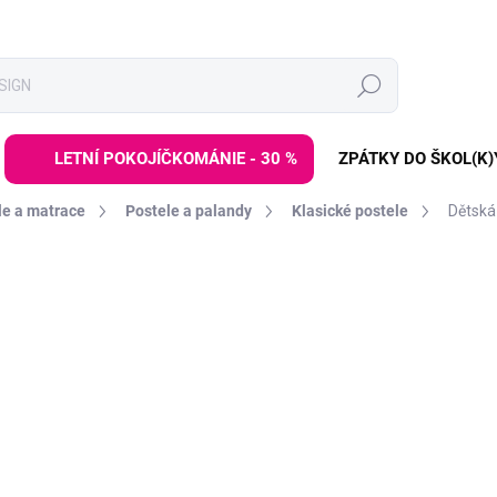
Hledat
LETNÍ POKOJÍČKOMÁNIE - 30 %
ZPÁTKY DO ŠKOL(K)
le a matrace
Postele a palandy
Klasické postele
Dětská
ZNAČKA:
ELIS DESIGN
DE:LETO30:30:%
od
7 499 Kč
Měrná
ZVOLTE VARIANTU
cena:
ROZMĚR LŮŽKA