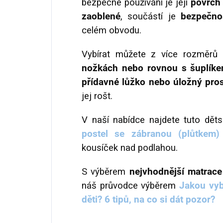
bezpečné používání je její
povrch 
zaoblené
, součástí je
bezpečnos
celém obvodu.
Vybírat můžete z více rozměrů 
nožkách nebo rovnou s šuplík
přídavné lůžko nebo úložný pros
jej rošt.
V naší nabídce najdete tuto dět
postel se zábranou (plůtkem)
kousíček nad podlahou.
S výběrem
nejvhodnější matrace
náš průvodce výběrem
Jakou vyb
děti? 6 tipů, na co si dát pozor?