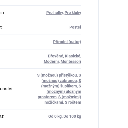
ho
:
Pro holky
,
Pro kluky
t
:
Postel
Přírodní (natur)
Dřevěné
,
Klasické
,
Moderní
,
Montessori
S (možnou) přistýlkou
,
S
(možnou) zábranou
,
S
(možným) šuplíkem
,
S
šenství
:
(možným) úložným
prostorem
,
S (možnými)
nožičkami
,
S roštem
st
:
Od 0 kg
,
Do 100 kg