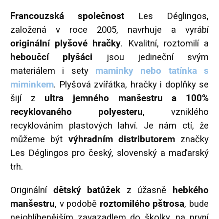
Francouzská společnost
Les Déglingos,
založená v roce 2005, navrhuje a vyrábí
originální plyšové hračky
. Kvalitní, roztomilí a
heboučcí plyšáci
jsou jedineční svým
materiálem i sety
maminky nebo tatínka s
miminkem
. Plyšová zvířátka, hračky i doplňky se
šijí z
ultra jemného manšestru a 100%
recyklovaného polyesteru
, vzniklého
recyklováním plastových lahví. Je nám ctí, že
můžeme být
výhradním distributorem
značky
Les Déglingos pro český, slovenský a maďarský
trh.
Originální
dětský batůžek
z úžasně
hebkého
manšestru
, v podobě
roztomilého pštrosa
, bude
nejoblíbenějším zavazadlem do školky, na první