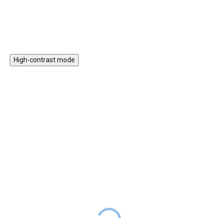
High-contrast mode
Magnetická stavebnice
Motorický stolek s
EliFix Travel - 100 ks
vláčkem a aktivitami
1 499 Kč
999 Kč
SKLADEM
1 999 Kč
SKLADEM