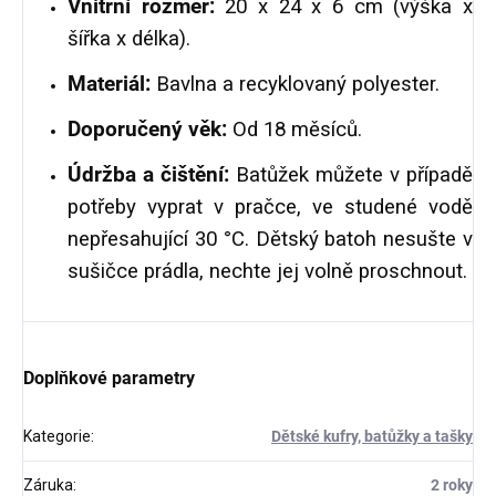
Vnitřní rozměr:
20 x 24 x 6 cm (výška x
šířka x délka).
Materiál:
Bavlna a recyklovaný polyester.
Doporučený věk:
Od 18 měsíců.
Údržba a čištění:
Batůžek můžete v případě
potřeby vyprat v pračce, ve studené vodě
nepřesahující 30 °C. Dětský batoh nesušte v
sušičce prádla, nechte jej volně proschnout.
Doplňkové parametry
Kategorie
:
Dětské kufry, batůžky a tašky
Záruka
:
2 roky