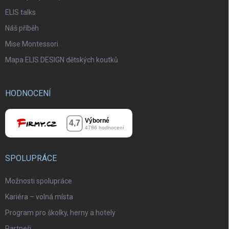
ELIS talks
Náš příběh
Mise Montessori
Mapa ELIS DESIGN dětských koutků
HODNOCENÍ
SPOLUPRÁCE
Možnosti spolupráce
Kariéra – volná místa
Program pro školky, herny a hotely
Partneři