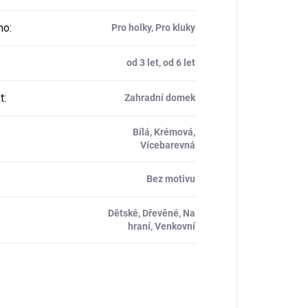
ho
:
Pro holky, Pro kluky
od 3 let, od 6 let
t
:
Zahradní domek
Bílá, Krémová,
Vícebarevná
Bez motivu
Dětské, Dřevěné, Na
hraní, Venkovní