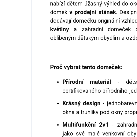
nabízí dětem úžasný výhled do ok
domek
v prodejní stánek
. Desig
dodávají domečku originální vzhled.
květiny
a zahradní domeček c
oblíbeným dětským obydlím a ozdo
Proč vybrat tento domeček:
Přírodní materiál
- dětsk
certifikovaného přírodního je
Krásný design
- jednobarevn
okna a truhlíky pod okny prop
Multifunkční 2v1
- zahradn
jako své malé venkovní obyd