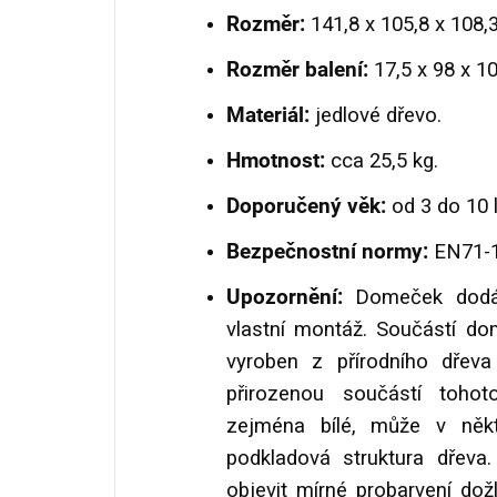
Rozměr:
141,8 x 105,8 x 108,3
Rozměr balení:
17,5 x 98 x 1
Materiál:
jedlové dřevo.
Hmotnost:
cca 25,5 kg.
Doporučený věk:
od 3 do 10 l
Bezpečnostní normy:
EN71-1
Upozornění:
Domeček dodáv
vlastní montáž. Součástí d
vyroben z přírodního dřev
přirozenou součástí tohot
zejména bílé, může v někt
podkladová struktura dřeva
objevit mírné probarvení dožl