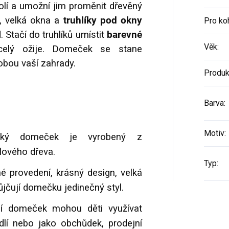
olí a umožní jim proměnit dřevěný
n, velká okna a
truhlíky pod okny
Pro ko
 Stačí do truhlíků umístit
barevné
Věk
:
elý ožije. Domeček se stane
bou vaší zahrady.
Produk
Barva
:
Motiv
:
ý domeček je vyrobený z
dlového dřeva.
Typ
:
é provedení, krásný design, velká
ůjčují domečku jedinečný styl.
í domeček mohou děti využívat
lí nebo jako obchůdek, prodejní