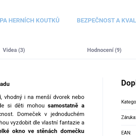
PA HERNÍCH KOUTKŮ
BEZPEČNOST A KVAL
Videa (3)
Hodnocení (9)
Dop
radu
i
, vhodný i na menší dvorek nebo
Katego
de si děti mohou
samostatně a
cnost. Domeček v jednoduchém
Záruka
hou vyzdobit dle vlastní fantazie a
elké okno ve stěnách domečku
EAN
: