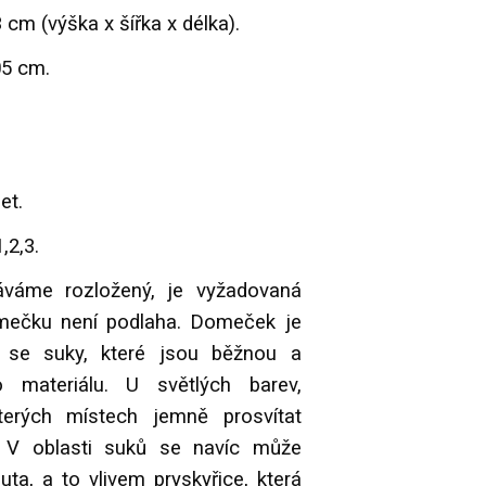
 cm (výška x šířka x délka).
05 cm.
et.
,2,3.
áme rozložený, je vyžadovaná
omečku není podlaha.
Domeček je
a se suky, které jsou běžnou a
o materiálu. U světlých barev,
erých místech jemně prosvítat
. V oblasti suků se navíc může
uta, a to vlivem pryskyřice, která