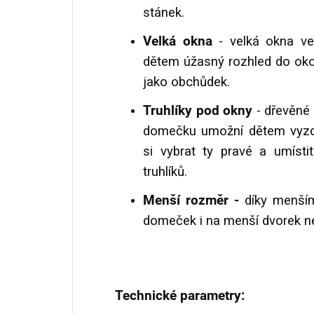
stánek.
Velká okna
- velká okna ve
dětem úžasný rozhled do oko
jako obchůdek.
Truhlíky pod okny
- dřevěné 
domečku umožní dětem vyzdo
si vybrat ty pravé a umísti
truhlíků.
Menší rozměr -
díky menším
domeček i na menší dvorek n
Technické parametry: