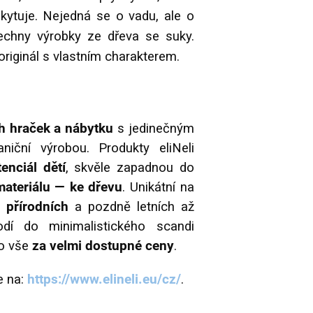
kytuje. Nejedná se o vadu, ale o
šechny výrobky ze dřeva se suky.
riginál s vlastním charakterem.
ch hraček a nábytku
s jedinečným
iční výrobou. Produkty eliNeli
enciál dětí
, skvěle zapadnou do
materiálu — ke dřevu
. Unikátní na
přírodních
a pozdně letních až
í do minimalistického scandi
To vše
za velmi dostupné ceny
.
e na:
https://www.elineli.eu/cz/
.