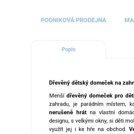
PODNIKOVÁ PRODEJNA
MA
Popis
Dřevěný dětský domeček na zah
Menší
dřevěný domeček pro dět
zahradu, je parádním místem, k
nerušeně hrát
na vlastní domá
designu, s velkými okny, si děti mo
využít jej i ke hře na obchod.
V