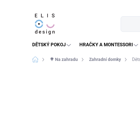
Přejít
na
obsah
DĚTSKÝ POKOJ
HRAČKY A MONTESSORI
Domů
🌳 Na zahradu
Zahradní domky
Dět
9 hodnocení
Podrobnosti hodnocení
PRODEJ UKONČEN
★★★★ PREMIUM