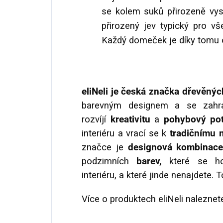
se kolem suků přirozeně vys
přirozený jev typický pro v
Každý domeček je díky tomu o
eliNeli je česká značka dřevěný
barevným designem a se zahran
rozvíjí
kreativitu
a
pohybový pot
interiéru a vrací se k
tradičnímu 
značce je
designová kombinace 
podzimních
barev,
které se hod
interiéru, a které jinde nenajdete. 
Více o produktech eliNeli naleznet