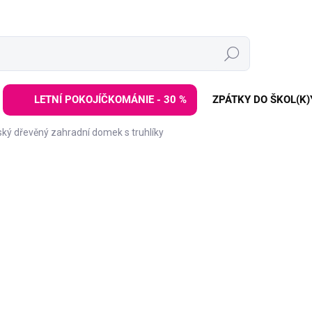
Hledat
LETNÍ POKOJÍČKOMÁNIE - 30 %
ZPÁTKY DO ŠKOL(K)
ský dřevěný zahradní domek s truhlíky
ZNAČKA:
ELINELI
4 999 Kč
Měrná
VYPRODÁNO | PRODEJ UK
cena:
Dětský dřevěný zahradní 
útulným místečkem pro děts