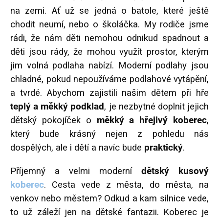
na zemi. Ať už se jedná o batole, které ještě
chodit neumí, nebo o školáčka. My rodiče jsme
rádi, že nám děti nemohou odnikud spadnout a
děti jsou rády, že mohou využít prostor, kterým
jim volná podlaha nabízí. Moderní podlahy jsou
chladné, pokud nepoužíváme podlahové vytápění,
a tvrdé. Abychom zajistili našim dětem při hře
teplý a měkký podklad
, je nezbytné doplnit jejich
dětský pokojíček o
měkký a hřejivý koberec
,
který bude krásný nejen z pohledu nás
dospělých, ale i dětí a navíc bude
praktický
.
Příjemný a velmi moderní
dětský kusový
koberec
. Cesta vede z města, do města, na
venkov nebo městem? Odkud a kam silnice vede,
to už záleží jen na dětské fantazii. Koberec je