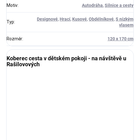
Motiv
:
Autodráha
,
Silnice a cesty
Designové
,
Hrací
,
Kusové
,
Obdélníkové
,
S nízkým
Typ
:
vlasem
Rozměr
:
120 x 170 cm
Koberec cesta v dětském pokoji - na návštěvě u
Rašilovových