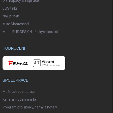
DIY, nápady a inspirace
ELIS talks
Náš příběh
Mise Montessori
Mapa ELIS DESIGN dětských koutků
HODNOCENÍ
SPOLUPRÁCE
Možnosti spolupráce
Kariéra – volná místa
Program pro školky, herny a hotely