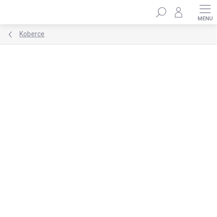
Přejít
Hledat
na
obsah
Koberce
Podrobnosti hodnocení
2 hodnocení
ZNAČKA:
ELIS DESIGN
PRODEJ UKONČEN