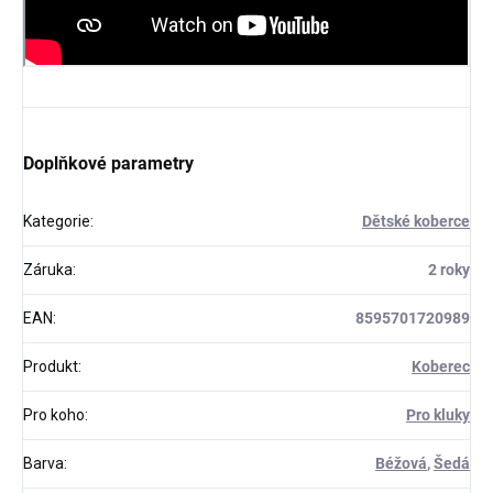
Doplňkové parametry
Kategorie
:
Dětské koberce
Záruka
:
2 roky
EAN
:
8595701720989
Produkt
:
Koberec
Pro koho
:
Pro kluky
Barva
:
Béžová
,
Šedá