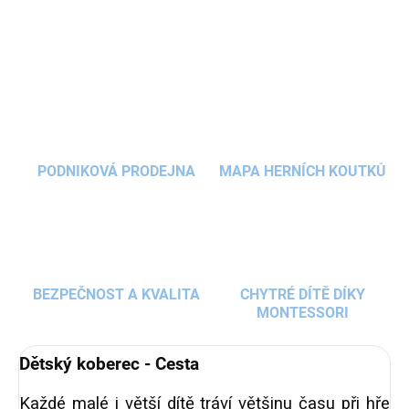
DETAILNÍ INFORMACE
neutrálních barvách dokonale zapadne do
každého
moderního pokojíčku
.
Hrací koberec
ZEPTAT SE
HLÍDAT
obdélníkového tvaru s nízkým vlasem je příjemný
a při tom
nenáročný na údržbu a čištění
. Skvěle
se tak hodí pro hraní dětí na podlaze. Dostupný je
v rozměru 120 x 170 cm.
PODNIKOVÁ PRODEJNA
MAPA HERNÍCH KOUTKŮ
BEZPEČNOST A KVALITA
CHYTRÉ DÍTĚ DÍKY
MONTESSORI
Dětský koberec - Cesta
Každé malé i větší dítě tráví většinu času při hře