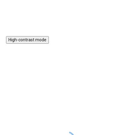
High-contrast mode
Magnetická stavebnice
Motorický stolek s
EliFix Travel - 100 ks
vláčkem a aktivitami
1 499 Kč
999 Kč
SKLADEM
1 999 Kč
SKLADEM