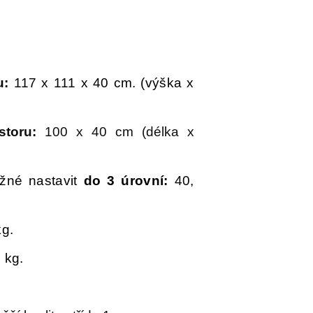
u:
117 x 111 x 40 cm. (výška x
toru:
100 x 40 cm (délka x
žné nastavit
do 3 úrovní:
40,
g.
 kg.