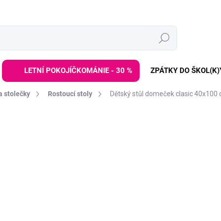
Hledat
LETNÍ POKOJÍČKOMÁNIE - 30 %
ZPÁTKY DO ŠKOL(K)
a stolečky
Rostoucí stoly
Dětský stůl domeček clasic 40x100
ZNAČKA:
ADEKO
3 999 Kč
Měrná
SKLADEM DO 2-6 TÝDNŮ
cena:
VARIANTA