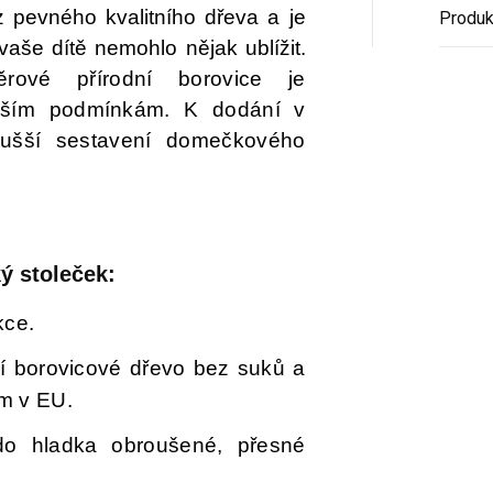
 z pevného kvalitního dřeva a je
Produk
vaše dítě nemohlo nějak ublížit.
rové přírodní borovice je
ějším podmínkám. K dodání v
dušší sestavení domečkového
ký stoleček:
kce.
í borovicové dřevo bez suků a
m v EU.
o hladka obroušené, přesné