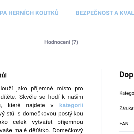
PA HERNÍCH KOUTKŮ
BEZPEČNOST A KVAL
Hodnocení (7)
Dop
tůl
slouží jako příjemné místo pro
Katego
 dítěte. Skvěle se hodí k našim
u, které najdete v
kategorii
Záruka
ý stůl s domečkovou postýlkou
ko celek vytvářet příjemnou
EAN
:
 vaše malé děťátko.
Domečkový