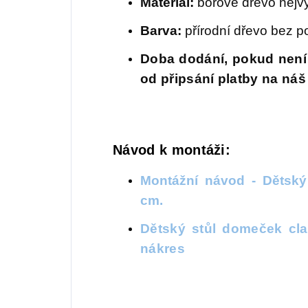
Materiál:
borové dřevo nejvyšš
Barva:
přírodní dřevo bez p
Doba dodání, pokud není 
od připsání platby na náš
Návod k montáži:
Montážní návod - Dětský
cm.
Dětský stůl domeček cla
nákres