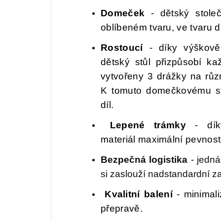
Domeček
- dětský stoleč
oblíbeném tvaru, ve tvaru 
Rostoucí
- díky výškově 
dětský stůl přizpůsobí k
vytvořeny 3 drážky na růz
K tomuto domečkovému sto
díl.
Lepené trámky
- díky
materiál maximální pevnosti
Bezpečná logistika
- jedná 
si zaslouží nadstandardní z
Kvalitní balení
- minimal
přepravě.