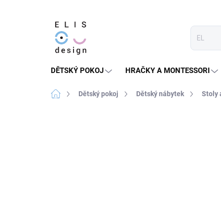
Přejít
na
obsah
DĚTSKÝ POKOJ
HRAČKY A MONTESSORI
Domů
Dětský pokoj
Dětský nábytek
Stoly 
7 hodnocení
Podrobnosti hodnocení
★★★★ PREMIUM