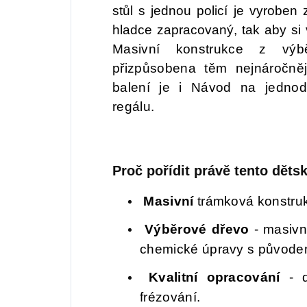
stůl s jednou policí je vyroben
hladce zapracovaný, tak aby si 
Masivní konstrukce z výbě
přizpůsobena těm nejnáročn
balení je i Návod na jedno
regálu.
Proč pořídit právě tento děts
Masivní
trámková konstru
Výběrové dřevo
- masivn
chemické úpravy s původe
Kvalitní opracování
- d
frézování.