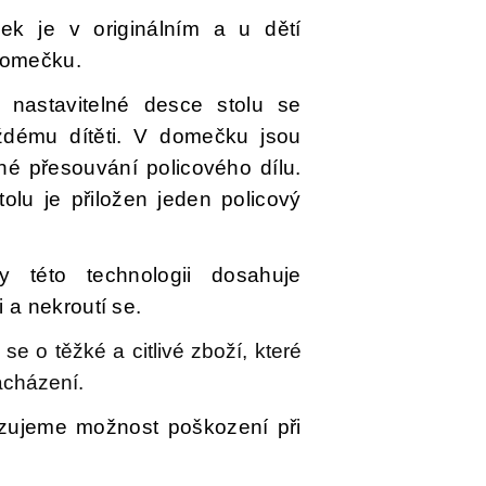
ek je v originálním a u dětí
domečku.
nastavitelné desce stolu se
aždému dítěti. V domečku jsou
né přesouvání policového dílu.
lu je přiložen jeden policový
 této technologii dosahuje
 a nekroutí se.
se o těžké a citlivé zboží, které
acházení.
izujeme možnost poškození při