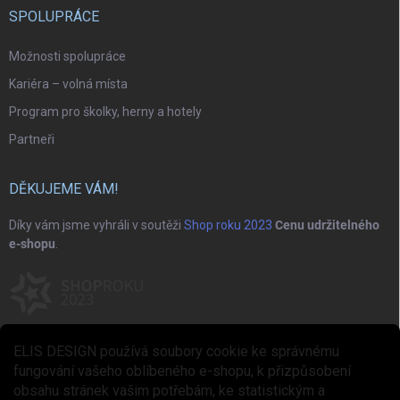
SPOLUPRÁCE
Možnosti spolupráce
Kariéra – volná místa
Program pro školky, herny a hotely
Partneři
DĚKUJEME VÁM!
Díky vám jsme vyhráli v soutěži
Shop roku 2023
Cenu udržitelného
e-shopu
.
ELIS DESIGN používá soubory cookie ke správnému
fungování vašeho oblíbeného e-shopu, k přizpůsobení
obsahu stránek vašim potřebám, ke statistickým a