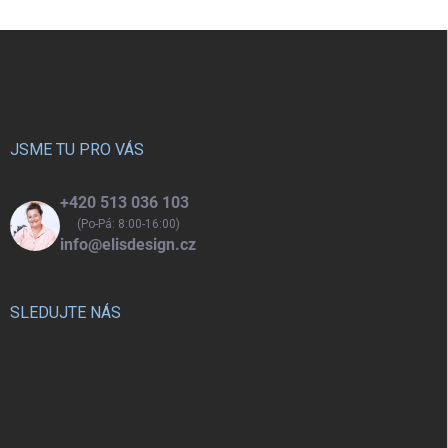
Z
á
p
a
t
í
JSME TU PRO VÁS
+420 513 036 103
(Po-Pá: 8:00-16:00)
info@elisdesign.cz
SLEDUJTE NÁS