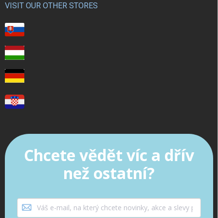
VISIT OUR OTHER STORES
Chcete vědět víc a dřív
než ostatní?