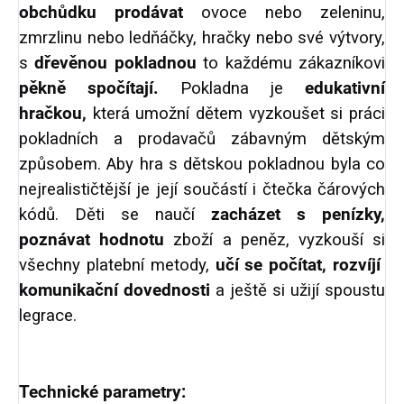
obchůdku prodávat
ovoce nebo zeleninu,
zmrzlinu nebo ledňáčky, hračky nebo své výtvory,
s
dřevěnou pokladnou
to každému zákazníkovi
pěkně spočítají.
Pokladna je
edukativní
hračkou,
která umožní dětem vyzkoušet si práci
pokladních a prodavačů zábavným dětským
způsobem. Aby hra s dětskou pokladnou byla co
nejrealističtější je její součástí i čtečka čárových
kódů. Děti se naučí
zacházet s penízky,
poznávat hodnotu
zboží a peněz, vyzkouší si
všechny platební metody,
učí se počítat, rozvíjí
komunikační dovednosti
a ještě si užijí spoustu
legrace.
Technické parametry: