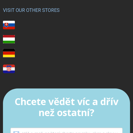
VISIT OUR OTHER STORES
Chcete vědět víc a dřív
než ostatní?