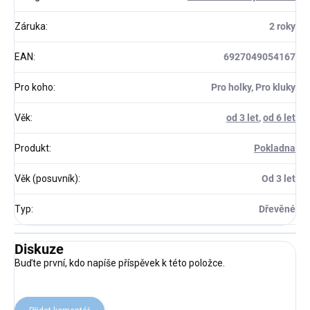
Záruka
:
2 roky
EAN
:
6927049054167
Pro koho
:
Pro holky, Pro kluky
Věk
:
od 3 let
,
od 6 let
Produkt
:
Pokladna
Věk (posuvník)
:
Od 3 let
Typ
:
Dřevěné
Diskuze
Buďte první, kdo napíše příspěvek k této položce.