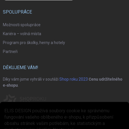
SPOLUPRÁCE
Možnosti spolupráce
Kariéra – volná místa
Program pro školky, herny a hotely
Partneři
DĚKUJEME VÁM!
Díky vám jsme vyhráli v soutěži
Shop roku 2023
Cenu udržitelného
e-shopu
.
ELIS DESIGN používá soubory cookie ke správnému
fungování vašeho oblíbeného e-shopu, k přizpůsobení
obsahu stránek vašim potřebám, ke statistickým a