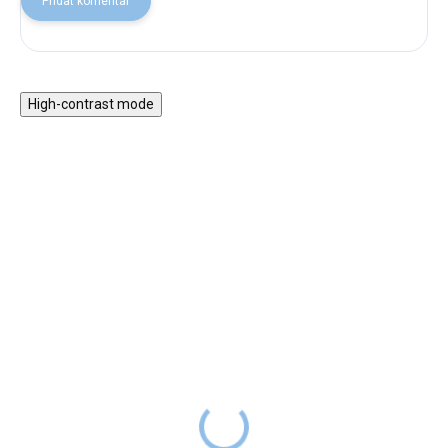
Přidat komentář
High-contrast mode
Magnetická stavebnice
Motorický stolek s
EliFix Travel - 100 ks
vláčkem a aktivitami
1 499 Kč
999 Kč
SKLADEM
1 999 Kč
SKLADEM
Magnetická stavebnice EliFix
Motorický stoleček v jemných