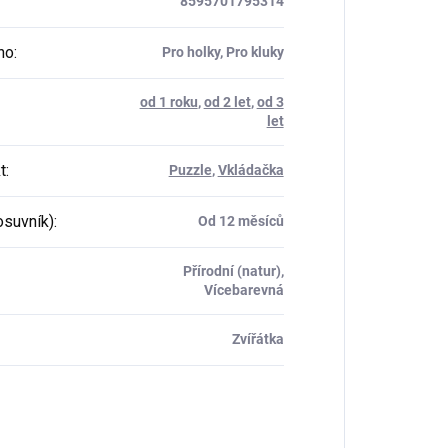
8595701795314
ho
:
Pro holky, Pro kluky
od 1 roku
,
od 2 let
,
od 3
let
t
:
Puzzle
,
Vkládačka
osuvník)
:
Od 12 měsíců
Přírodní (natur),
Vícebarevná
Zvířátka