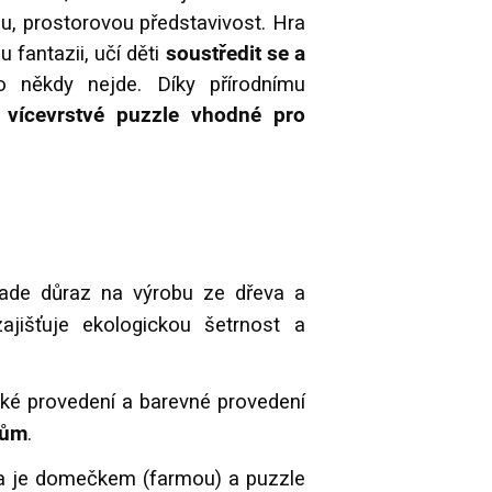
u, prostorovou představivost. Hra
 fantazii, učí děti
soustředit se a
o někdy nejde. Díky přírodnímu
e
vícevrstvé puzzle vhodné pro
klade důraz na výrobu ze dřeva a
zajišťuje ekologickou šetrnost a
ické provedení a barevné provedení
pům
.
ka je domečkem (farmou) a puzzle