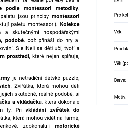
 ohledem na reálné potřeby dětí a
EAN
:
ze podle montessori metodiky
.
Pro ko
 paletu jsou principy
montessori
tují paletu montessori).
Kolekce
m a skutečnými hospodářskými
Věk
:
né, podobě
, což přináší do hry a
vání. S eliNeli se děti učí, tvoří a
Produk
 prostředí
, které nejen splňuje,
Věk (p
army
je netradiční dětské puzzle,
Barva
:
vách
. Zvířátka, která mohou děti
jejich skutečné, reálné podobě, si
Motiv
:
ačku a vkládačku
, která dokonale
en ty. Při
vkládání zvířátek do
řátka, která mohou vidět na farmě,
enkově, zdokonalují
motorické