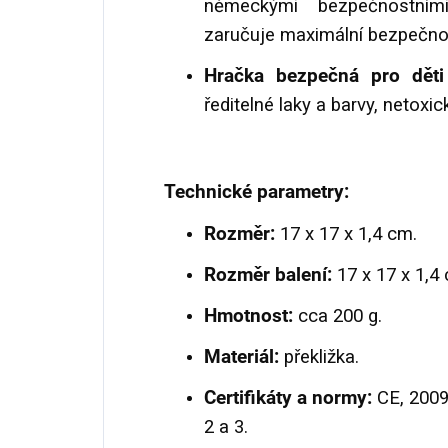
německými bezpečnostní
zaručuje maximální bezpečnos
Hračka bezpečná pro dět
ředitelné laky a barvy, netoxic
Technické parametry:
Rozměr:
17 x 17 x 1,4 cm.
Rozměr balení:
17 x 17 x 1,4
Hmotnost:
cca 200 g.
Materiál:
překližka.
Certifikáty a normy:
CE, 2009
2 a 3.