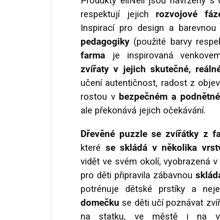
Produkty eliNeli jsou navrženy s
respektují jejich
rozvojové fá
Inspirací pro design a barevnou
pedagogiky
(použité barvy respek
farma
je inspirovaná venkove
zvířaty v jejich skutečné, reál
učení autentičnost, radost z objevo
rostou v
bezpečném a podnětném
ale překonává jejich očekávání.
Dřevěné puzzle se zvířátky z f
které
se skládá v několika vrst
vidět ve svém okolí, vyobrazená v 
pro děti připravila zábavnou
sklád
potrénuje dětské prstíky a nej
domečku
se děti učí poznávat zví
na statku, ve městě i na v