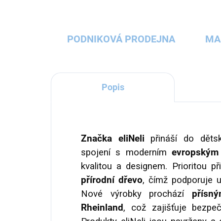
PODNIKOVÁ PRODEJNA
MA
Popis
Značka eliNeli
přináší do dět
spojení s moderním
evropským 
kvalitou a designem. Prioritou p
přírodní dřevo
, čímž podporuje u
Nové výrobky prochází
přísným
Rheinland
, což zajišťuje bezpe