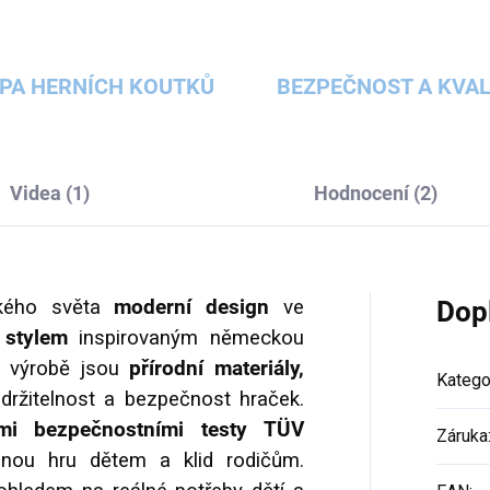
PA HERNÍCH KOUTKŮ
BEZPEČNOST A KVAL
Videa (1)
Hodnocení (2)
ského světa
moderní design
ve
Dop
stylem
inspirovaným německou
ři výrobě jsou
přírodní materiály,
Katego
držitelnost a bezpečnost hraček.
i bezpečnostními testy TÜV
Záruka
čnou hru dětem a klid rodičům.