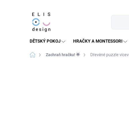
Přejít
na
obsah
DĚTSKÝ POKOJ
HRAČKY A MONTESSORI
Domů
Zachraň hračku! 🌟
Dřevěné puzzle vícev
2 hodnocení
Podrobnosti hodnocení
POŠKOZENÁ KRABICE,
PERFEKTNÍ OBSAH