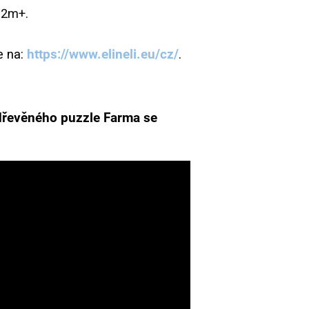
12m+.
e na:
https://www.elineli.eu/cz/
.
 dřevěného puzzle Farma se