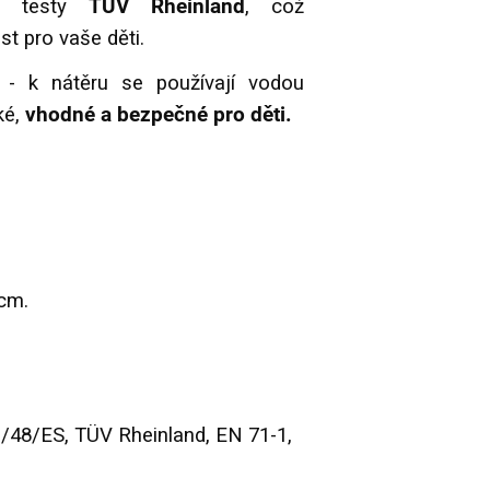
mi testy
TÜV Rheinland
, což
t pro vaše děti.
i
- k nátěru se používají vodou
ké,
vhodné a bezpečné pro děti.
 cm.
/48/ES, TÜV Rheinland, EN 71-1,