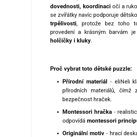
dovednosti, koordinaci
očí a ruko
se zvířátky navíc podporuje dětskou
trpělivosti
, protože bez toho t
provedení a krásným barvám j
holčičky i kluky
.
Proč vybrat toto dětské puzzle:
Přírodní materiál
- eliNeli 
přírodních materiálů, čímž 
bezpečnost hraček.
Montessori hračka
- realist
odpovídá
montessori princi
Originální motiv
- hrací des