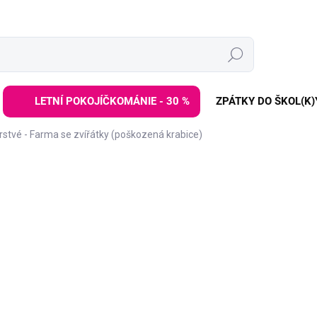
Hledat
LETNÍ POKOJÍČKOMÁNIE - 30 %
ZPÁTKY DO ŠKOL(K)
rstvé - Farma se zvířátky (poškozená krabice)
ZNAČKA:
ELINELI
99 Kč
249 Kč
Měrná
VYPRODÁNO | PRODEJ UK
cena:
Puzzle zažily trochu dobrod
šrámů, ale