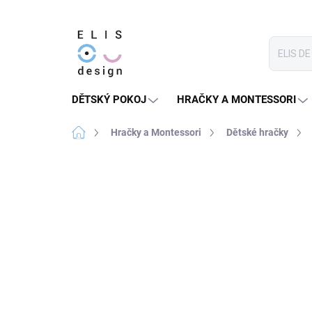
Přejít
na
obsah
DĚTSKÝ POKOJ
HRAČKY A MONTESSORI
Domů
Hračky a Montessori
Dětské hračky
1 hodnocení
Podrobnosti hodnocení
★★★ BASIC
DOPORUČENO
MONTESSORI
CENTREM