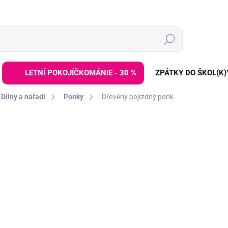
Hledat
LETNÍ POKOJÍČKOMÁNIE - 30 %
ZPÁTKY DO ŠKOL(K)
Dílny a nářadí
Ponky
Dřevěný pojízdný ponk
ZNAČKA:
POLARB
999 Kč
1 499 Kč
Měrná
VYPRODÁNO | PRODEJ UK
cena:
Pojízdný ponk
v podobě
Dřevěné auto s otvory
pro