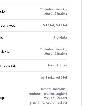
Edukativní hračka
,
ačky
:
Dřevěná hračka
čený věk
:
Od 2 let, Od 3 let
ho
:
Pro kluky
Edukativní hračka,
oduktu
:
Dřevěná hračka
místnosti
:
Herní koutek
od 1 roku
,
od 2 let
Jemnou motoriku
,
Hrubou motoriku
,
Logické
íjí
:
myšlení
,
Řešení
problémů
,
Koordinaci očí