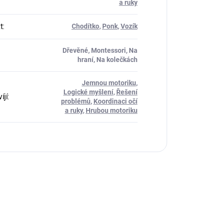
a ruky
t
:
Chodítko
,
Ponk
,
Vozík
Dřevěné, Montessori, Na
hraní, Na kolečkách
Jemnou motoriku
,
Logické myšlení
,
Řešení
íjí
:
problémů
,
Koordinaci očí
a ruky
,
Hrubou motoriku