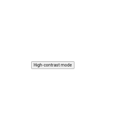
fran
otáčecím prvkům. Vkládací
hračky a ozubená kolečka jsou
zárukou, že si chodítko oblíbí
kluci i holčičky.
Do košíku
High-contrast mode