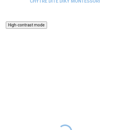
CHYTRÉ DÍTĚ DÍKY MONTESSORI
High-contrast mode
POŠKOZENÁ
HURÁ VEN
KRABICE,
PERFEKTNÍ
NELZE
OBSAH
UPLATNIT
SLEVOVÝ KÓD
Dětský dřevěný zahradní