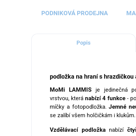
PODNIKOVÁ PRODEJNA
MA
Popis
podložka na hraní s hrazdičkou
MoMi LAMMIS
je jedinečná po
vrstvou, která
nabízí 4 funkce
- po
míčky a fotopodložka.
Jemné neu
se zalíbí všem holčičkám i klukům.
Vzdělávací podložka
nabízí
čty