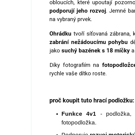
obloucích, které upoutají pozorn
podporují jeho rozvoj
. Jemné ba
na vybraný prvek.
Ohrádku
tvoří síťovaná zábrana, 
zabrání nežádoucímu pohybu
dě
jako
suchý bazének s 18 míčky
a
Díky fotografiím na
fotopodložc
rychle vaše dítko roste.
proč koupit tuto hrací podložku:
Funkce 4v1
- podložka, 
fotopodložka.
Podporuje
rozvoj motorick