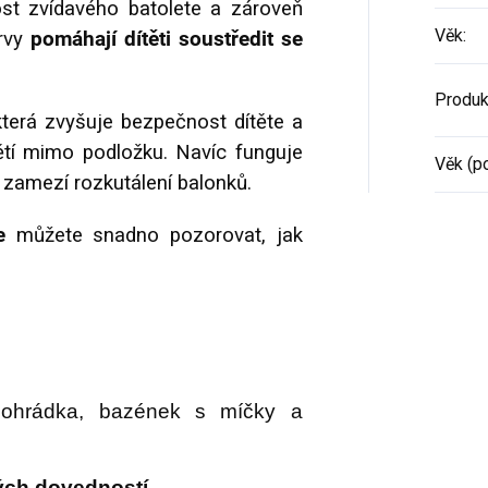
ost zvídavého batolete a zároveň
Věk
:
rvy
pomáhají dítěti soustředit se
Produk
která zvyšuje bezpečnost dítěte a
tí mimo podložku. Navíc funguje
Věk (p
 zamezí rozkutálení balonků.
e
můžete snadno pozorovat, jak
ohrádka, bazének s míčky a
ých dovedností
.