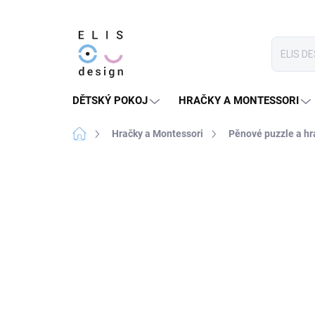
Přejít
na
obsah
DĚTSKÝ POKOJ
HRAČKY A MONTESSORI
Domů
Hračky a Montessori
Pěnové puzzle a hr
1 hodnocení
Podrobnosti hodnocení
PRODEJ UKONČEN
★★★ BASIC