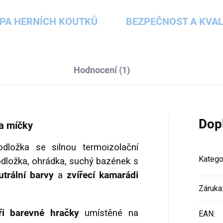
PA HERNÍCH KOUTKŮ
BEZPEČNOST A KVAL
Hodnocení (1)
Dop
 a míčky
dložka se silnou termoizolační
Katego
dložka, ohrádka, suchý
bazének s
trální barvy
a
zvířecí kamarádi
Záruka
ři barevné hračky
umístěné na
EAN
: