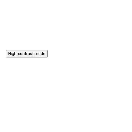
kreativitu, prostorové vnímání a
nasazovací prvky nebo třeba
jemnou motoriku.
xylofon.
Do košíku
Do košíku
High-contrast mode
Magnetická stavebnice
Motorický stolek s