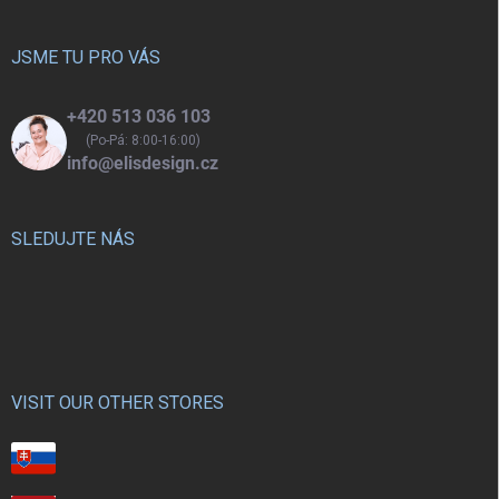
a
t
í
JSME TU PRO VÁS
+420 513 036 103
(Po-Pá: 8:00-16:00)
info@elisdesign.cz
SLEDUJTE NÁS
VISIT OUR OTHER STORES