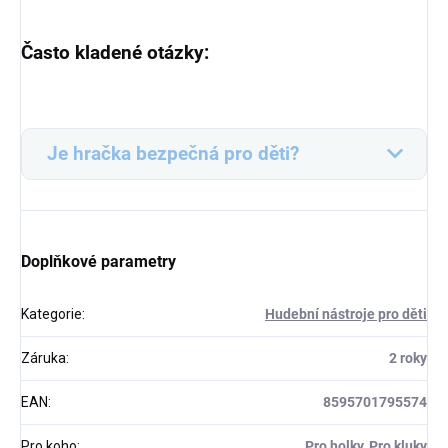
Často kladené otázky:
Je hračka bezpečná pro děti?
Doplňkové parametry
Kategorie
:
Hudební nástroje pro děti
Záruka
:
2 roky
EAN
:
8595701795574
Pro koho
:
Pro holky, Pro kluky