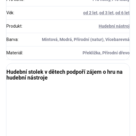
Věk
:
od 2 let
,
od 3 let
,
od 6 let
Produkt
:
Hudební nástroj
Barva
:
Mintová, Modrá, Přírodní (natur), Vícebarevná
Materiál
:
Překližka, Přírodní dřevo
Hudební stolek v dětech podpoří zájem o hru na
hudební nástroje