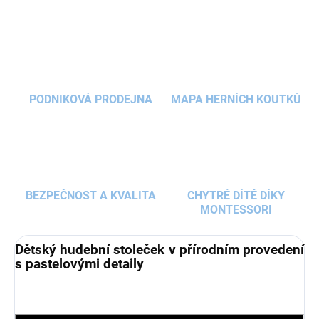
hudební nástroje
, které
stimulují smysly
,
zdokonalují
jemnou motoriku
, seznámí děti s
tím, jaké zvuky který nástroj vydává, jak se na něj
hraje.
PODNIKOVÁ PRODEJNA
MAPA HERNÍCH KOUTKŮ
BEZPEČNOST A KVALITA
CHYTRÉ DÍTĚ DÍKY
MONTESSORI
Dětský hudební stoleček v přírodním provedení
s pastelovými detaily