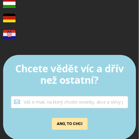
Chcete vědět víc a dřív
než ostatní?
ANO, TO CHCI