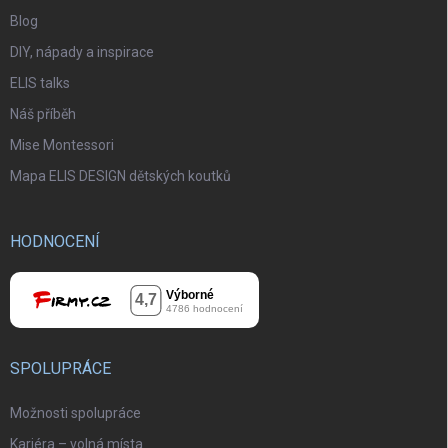
Blog
DIY, nápady a inspirace
ELIS talks
Náš příběh
Mise Montessori
Mapa ELIS DESIGN dětských koutků
HODNOCENÍ
SPOLUPRÁCE
Možnosti spolupráce
Kariéra – volná místa