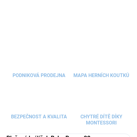
stane jejich nerozlučným kamarádem na spaní i
cestování
.
DETAILNÍ INFORMACE
ZEPTAT SE
HLÍDAT
PODNIKOVÁ PRODEJNA
MAPA HERNÍCH KOUTKŮ
BEZPEČNOST A KVALITA
CHYTRÉ DÍTĚ DÍKY
MONTESSORI