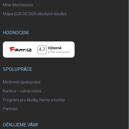
Mise Montessori
Mapa ELIS DESIGN dětských koutků
HODNOCENÍ
SPOLUPRÁCE
Možnosti spolupráce
Kariéra – volná místa
Program pro školky, herny a hotely
Partneři
DĚKUJEME VÁM!