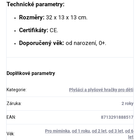
Technické parametry:
Rozměry:
32 x 13 x 13 cm.
Certifikáty:
CE.
Doporučený věk:
od narození, 0+.
Doplňkové parametry
Kategorie
:
Plyšáci a plyšové hračky pro děti
Záruka
:
2 roky
EAN
:
8713291888517
Pro miminka
,
od 1 roku
,
od 2 let
,
od 3 let
,
od 6
Věk
:
let