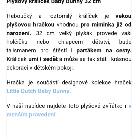
Plyšový králíček Baby Bunny 32 cm
Heboučký a roztomilý králíček je
vekou
plyšovou hračkou
vhodnou
pro miminka již od
narození.
32 cm velký plyšák provede vaši
holčičku nebo chlapcem dětství, bude
talismanem pro štěstí i
parťákem na cesty.
Králíček
umí i sedět
a může se tak stát i krásnou
dekorací v dětském pokoji.
Hračka je součástí designové kolekce hraček
Little Dutch Baby Bunny
.
V naší nabídce najdete toto plyšové zvířátko i
v
menším provedení
.