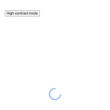
High-contrast mode
Magnetická stavebnice
Motorický stolek s
EliFix Travel - 100 ks
vláčkem a aktivitami
1 499 Kč
999 Kč
SKLADEM
1 999 Kč
SKLADEM
Magnetická stavebnice EliFix
Motorický stoleček v jemných
Travel je menší a skladnější
pastelových barvách obsahuje
verze naší oblíbené stavebnice,
hrací prvky, které jsou zábavné,