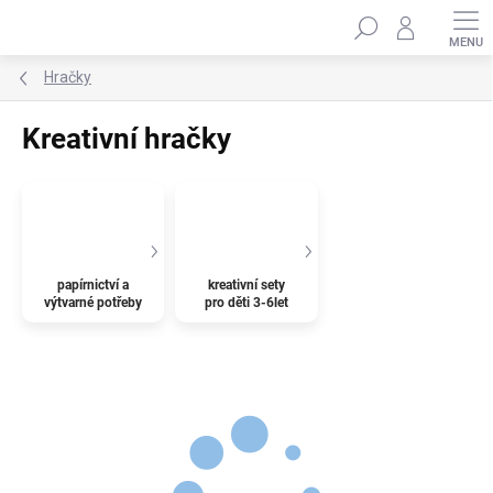
Přejít
Hledat
na
obsah
Hračky
Kreativní hračky
papírnictví a
kreativní sety
výtvarné potřeby
pro děti 3-6let