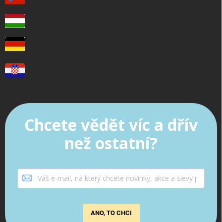
Chcete vědět víc a dřív
než ostatní?
ANO, TO CHCI