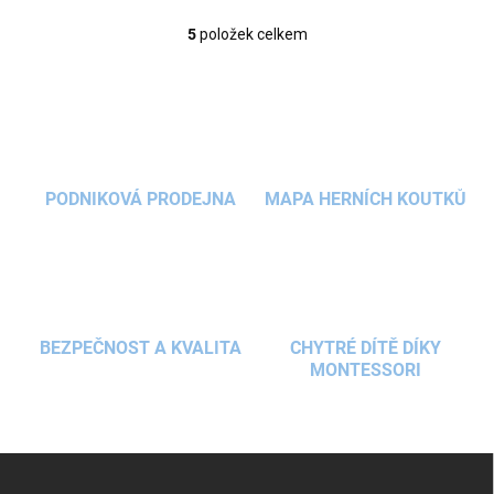
5
položek celkem
O
v
l
á
d
a
c
í
PODNIKOVÁ PRODEJNA
MAPA HERNÍCH KOUTKŮ
p
r
v
k
y
v
ý
BEZPEČNOST A KVALITA
CHYTRÉ DÍTĚ DÍKY
p
MONTESSORI
i
s
u
Z
á