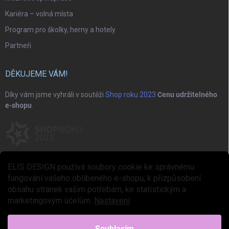
Kariéra – volná místa
Program pro školky, herny a hotely
Partneři
DĚKUJEME VÁM!
Díky vám jsme vyhráli v soutěži
Shop roku 2023
Cenu udržitelného
e-shopu
.
ELIS DESIGN používá soubory cookie ke správnému
fungování vašeho oblíbeného e-shopu, k přizpůsobení
obsahu stránek vašim potřebám, ke statistickým a
marketingovým účelům.
Nastavení
Copyright 2026
ELIS DESIGN
. Všechna práva vyhrazena.
Upravit nastavení
cookies
Souhlasím