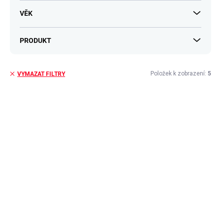
VĚK
PRODUKT
Položek k zobrazení:
5
VYMAZAT FILTRY
V
ý
p
i
s
p
r
o
d
u
k
t