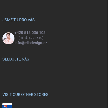
p
a
t
í
JSME TU PRO VÁS
+420 513 036 103
(Po-Pá: 8:00-16:00)
info@elisdesign.cz
SLEDUJTE NÁS
VISIT OUR OTHER STORES