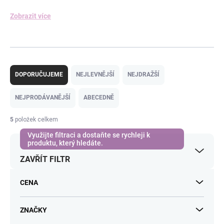
Zobrazit více
Ř
a
DOPORUČUJEME
NEJLEVNĚJŠÍ
NEJDRAŽŠÍ
z
e
NEJPRODÁVANĚJŠÍ
ABECEDNĚ
n
í
5
položek celkem
p
r
o
ZAVŘÍT FILTR
d
u
k
CENA
t
ů
ZNAČKY