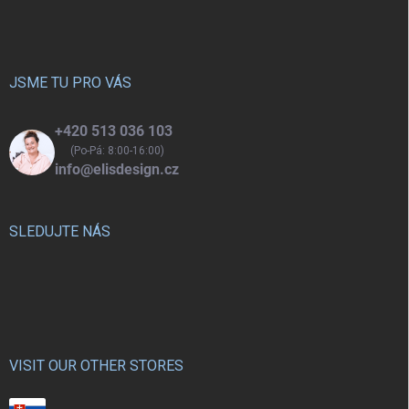
á
p
a
t
í
JSME TU PRO VÁS
+420 513 036 103
(Po-Pá: 8:00-16:00)
info@elisdesign.cz
SLEDUJTE NÁS
VISIT OUR OTHER STORES