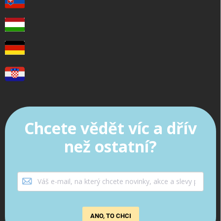
Chcete vědět víc a dřív
než ostatní?
ANO, TO CHCI