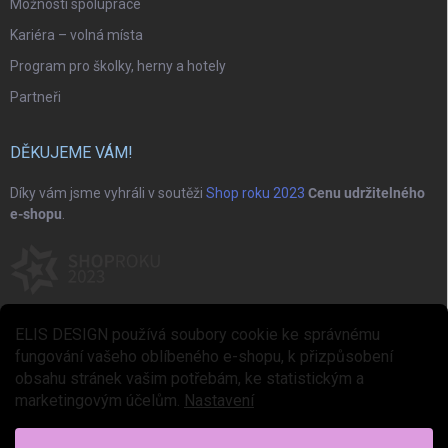
Možnosti spolupráce
Kariéra – volná místa
Program pro školky, herny a hotely
Partneři
DĚKUJEME VÁM!
Díky vám jsme vyhráli v soutěži
Shop roku 2023
Cenu udržitelného
e-shopu
.
ELIS DESIGN používá soubory cookie ke správnému
fungování vašeho oblíbeného e-shopu, k přizpůsobení
obsahu stránek vašim potřebám, ke statistickým a
marketingovým účelům.
Nastavení
Copyright 2026
ELIS DESIGN
. Všechna práva vyhrazena.
Upravit nastavení
cookies