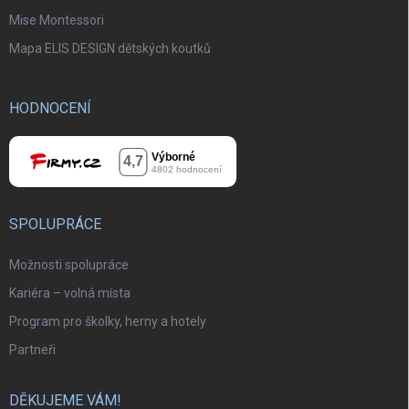
Mise Montessori
Mapa ELIS DESIGN dětských koutků
HODNOCENÍ
SPOLUPRÁCE
Možnosti spolupráce
Kariéra – volná místa
Program pro školky, herny a hotely
Partneři
DĚKUJEME VÁM!