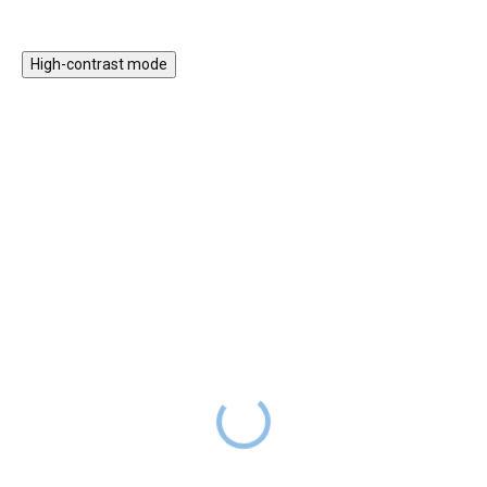
High-contrast mode
Magnetická stavebnice
Motorický stolek s
EliFix Travel - 100 ks
vláčkem a aktivitami
1 499 Kč
999 Kč
SKLADEM
1 999 Kč
SKLADEM
Magnetická stavebnice EliFix
Motorický stoleček v jemných
Travel je menší a skladnější
pastelových barvách obsahuje
verze naší oblíbené stavebnice,
hrací prvky, které jsou zábavné,