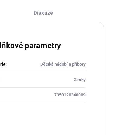
Diskuze
lňkové parametry
rie
:
Dětské nádobí a příbory
:
2 roky
7350120340009