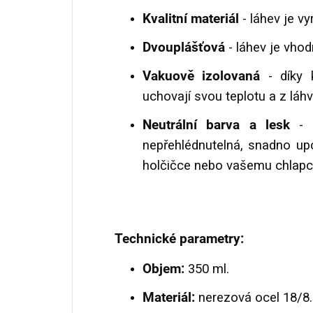
Kvalitní materiál
- láhev je v
Dvouplášťová
- láhev je vhod
Vakuově izolovaná
- díky k
uchovají svou teplotu a z láh
Neutrální barva a lesk
- 
nepřehlédnutelná, snadno up
holčičce nebo vašemu chlapci,
Technické parametry:
Objem:
350 ml.
Materiál:
nerezová ocel 18/8.