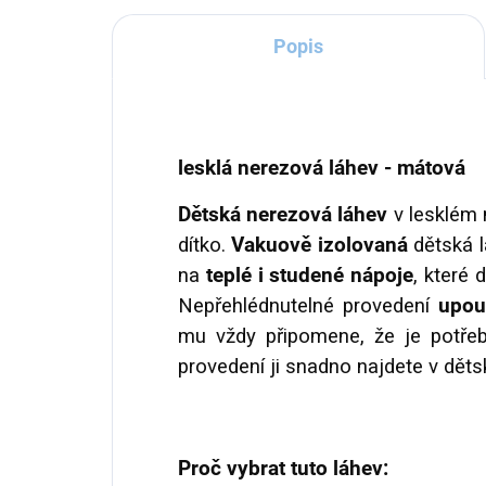
Popis
lesklá nerezová láhev - mátová
Dětská nerezová láhev
v lesklém
dítko.
Vakuově izolovaná
dětská l
na
teplé i studené nápoje
, které 
Nepřehlédnutelné provedení
upou
mu vždy připomene, že je potřeba
provedení ji snadno najdete v dět
Proč vybrat tuto láhev: