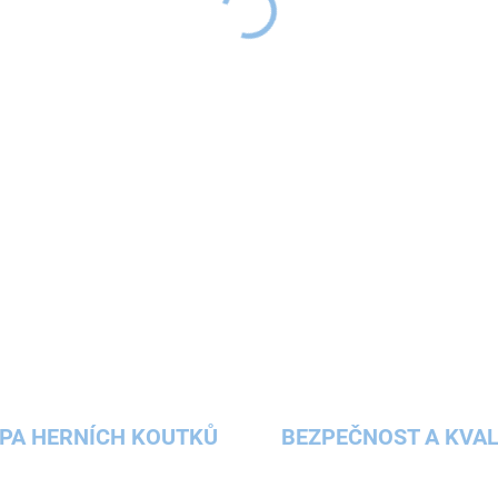
upoutá pozornost dětí a při
DETAILNÍ INFORMACE
potřeba
dodržovat pitný rež
ZEPTAT SE
HLÍDAT
PA HERNÍCH KOUTKŮ
BEZPEČNOST A KVAL