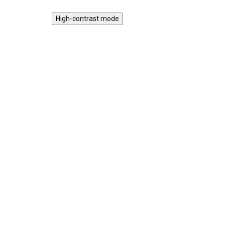
High-contrast mode
Magnetická stavebnice
Mot
EliFix Travel - 100 ks
vlá
1 499 Kč
SKLADEM
1 9