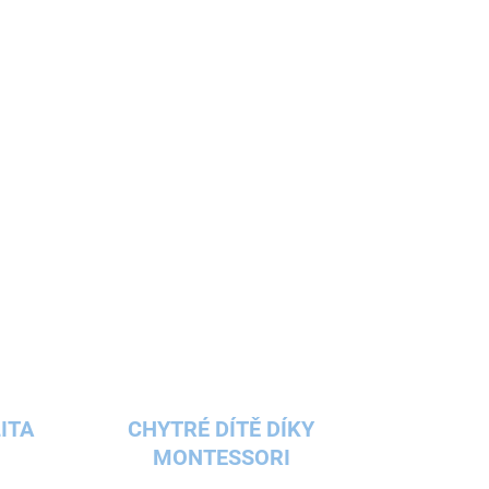
pomene vaší holčičce nebo vašemu chlapci, že je
im
.
ITA
CHYTRÉ DÍTĚ DÍKY
MONTESSORI