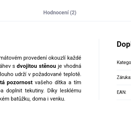
Hodnocení (2)
Dop
 mátovém provedení okouzlí každé
Katego
áhev s
dvojitou stěnou
je vhodná
dlouho udrží v požadované teplotě.
Záruka
tá pozornost
vašeho dítka a tím
 doplnit tekutiny. Díky lesklému
EAN
:
ském batůžku, doma i venku.