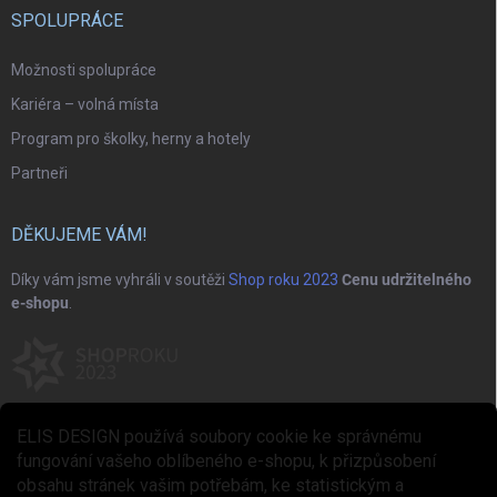
SPOLUPRÁCE
Možnosti spolupráce
Kariéra – volná místa
Program pro školky, herny a hotely
Partneři
DĚKUJEME VÁM!
Díky vám jsme vyhráli v soutěži
Shop roku 2023
Cenu udržitelného
e-shopu
.
ELIS DESIGN používá soubory cookie ke správnému
fungování vašeho oblíbeného e-shopu, k přizpůsobení
obsahu stránek vašim potřebám, ke statistickým a