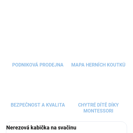
práce i na
výlety
.
DETAILNÍ INFORMACE
ZEPTAT SE
HLÍDAT
PODNIKOVÁ PRODEJNA
MAPA HERNÍCH KOUTKŮ
BEZPEČNOST A KVALITA
CHYTRÉ DÍTĚ DÍKY
MONTESSORI
Nerezová kabička na svačinu