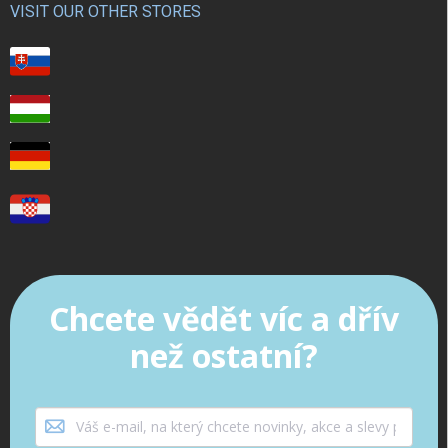
VISIT OUR OTHER STORES
Chcete vědět víc a dřív
než ostatní?