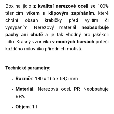
Box na jídlo
z kvalitní nerezové oceli
se 100%
těsnicím
víkem s klipovým zapínáním
, které
chrání obsah krabičky před vylitím či
vysypáním. Nerezový materiál
neabsorbuje
pachy ani chutě
a je tak vhodný pro jakékoli
jídlo. Krásný vzor víka
v modrých barvách
potěší
každého milovníka přírodních motivů.
Technické parametry:
Rozměr:
180 x 165 x 68,5 mm.
Materiál:
Nerezová ocel, PP, Neobsahuje
BPA.
Objem:
1 l