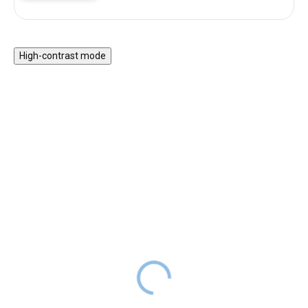
High-contrast mode
Magnetická stavebnice
Motorický stolek s
EliFix Travel - 100 ks
vláčkem a aktivitami
1 499 Kč
999 Kč
SKLADEM
1 999 Kč
SKLADEM
Magnetická stavebnice EliFix
Motorický stoleček v jemných
Travel je menší a skladnější
pastelových barvách obsahuje