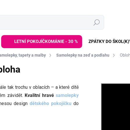
Hledat
LETNÍ POKOJÍČKOMÁNIE - 30 %
ZPÁTKY DO ŠKOL(K)
amolepky, tapety a malby
Samolepky na zeď a podlahu
Oblo
bloha
tále tak trochu v oblacích – a které dítě
ém závidět.
Kvalitní hravé
samolepky
nesou design
dětského pokojíčku
do