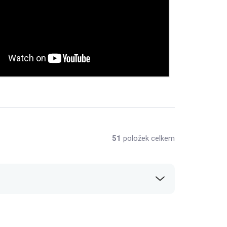
51
položek celkem