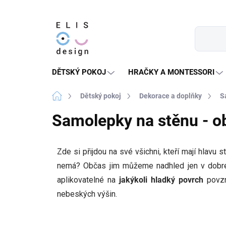
Přejít
na
obsah
DĚTSKÝ POKOJ
HRAČKY A MONTESSORI
Domů
Dětský pokoj
Dekorace a doplňky
S
Samolepky na stěnu - o
Zde si přijdou na své všichni, kteří mají hlavu s
nemá? Občas jim můžeme nadhled jen v dobr
aplikovatelné na
jakýkoli hladký povrch
povz
nebeských výšin.