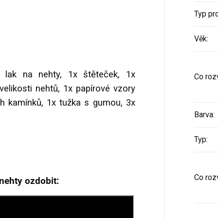
Typ pr
Věk
:
lak na nehty, 1x štěteček, 1x
Co rozv
elikosti nehtů, 1x papírové vzory
ch kamínků, 1x tužka s gumou, 3x
Barva
:
.
Typ
:
Co rozv
nehty ozdobit: