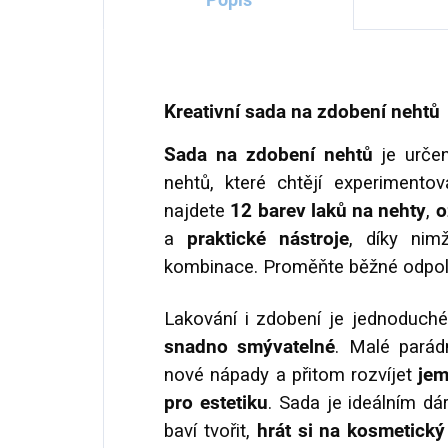
Kreativní sada na zdobení nehtů
Sada na zdobení nehtů
je určen
nehtů, které chtějí experimentov
najdete
12 barev laků na nehty
,
o
a
praktické nástroje
, díky nimž
kombinace. Proměňte běžné odpole
Lakování i zdobení je jednoduch
snadno
smývatelné
. Malé parád
nové nápady a přitom rozvíjet
jem
pro estetiku
.
Sada je ideálním d
baví tvořit,
hrát si na kosmetický