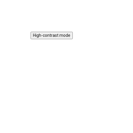
Do košíku
xylo
High-contrast mode
Magnetická stavebnice
Mot