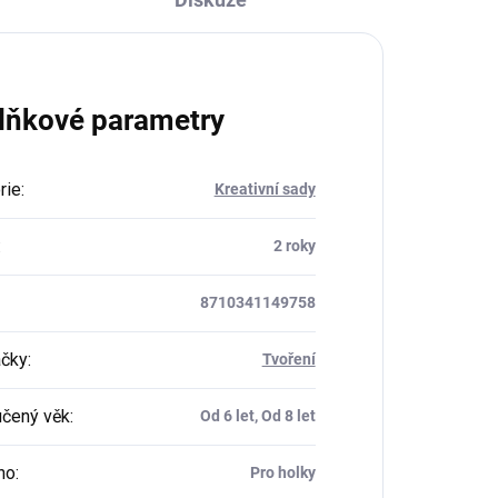
lňkové parametry
rie
:
Kreativní sady
:
2 roky
8710341149758
ačky
:
Tvoření
čený věk
:
Od 6 let, Od 8 let
ho
:
Pro holky