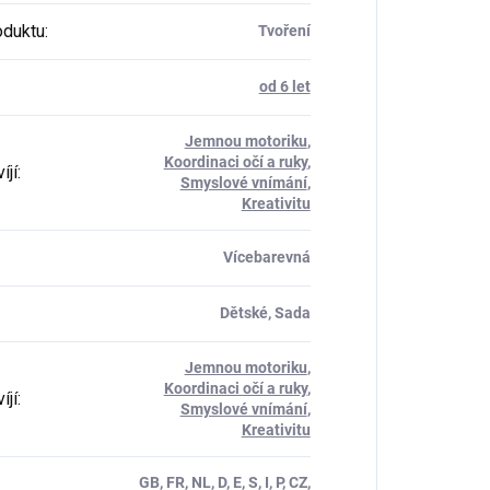
oduktu
:
Tvoření
od 6 let
Jemnou motoriku
,
Koordinaci očí a ruky
,
íjí
:
Smyslové vnímání
,
Kreativitu
Vícebarevná
Dětské, Sada
Jemnou motoriku
,
Koordinaci očí a ruky
,
íjí
:
Smyslové vnímání
,
Kreativitu
GB, FR, NL, D, E, S, I, P, CZ,