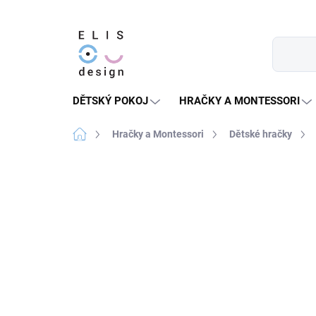
Přejít
na
obsah
DĚTSKÝ POKOJ
HRAČKY A MONTESSORI
Domů
Hračky a Montessori
Dětské hračky
2 hodnocení
Podrobnosti hodnocení