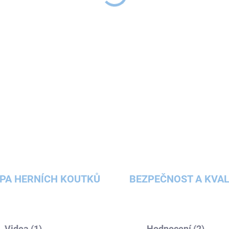
smývatelné. Ozdob si své
DETAILNÍ INFORMACE
ZEPTAT SE
HLÍDAT
PA HERNÍCH KOUTKŮ
BEZPEČNOST A KVAL
Videa (1)
Hodnocení (2)