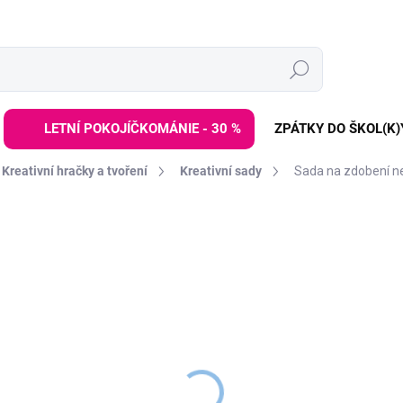
Hledat
LETNÍ POKOJÍČKOMÁNIE - 30 %
ZPÁTKY DO ŠKOL(K)
Kreativní hračky a tvoření
Kreativní sady
Sada na zdobení n
ZNAČKA:
SES
399 Kč
Měrná
MOMENTÁLNĚ NEDOSTUP
cena:
Sada pro zdobení ne
kamínky, papírové vzor
kterým bude každý nehe
pro děti
od 6 let
.