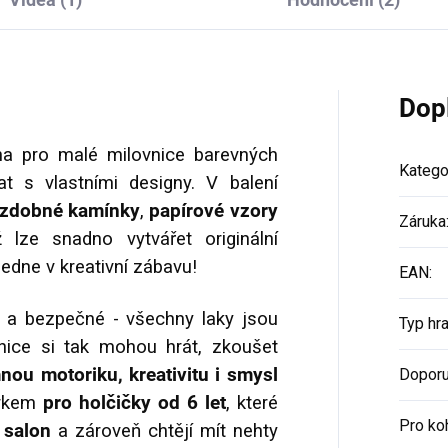
Dop
a pro malé milovnice barevných
Katego
at s vlastními designy. V balení
zdobné kamínky
,
papírové vzory
Záruka
 lze snadno vytvářet originální
dne v kreativní zábavu!
EAN
:
é a bezpečné - všechny laky jsou
Typ hr
nice si tak mohou hrát, zkoušet
nou motoriku, kreativitu i smysl
Doporu
árkem
pro holčičky od
6 let
, které
Pro ko
 salon
a zároveň chtějí mít nehty