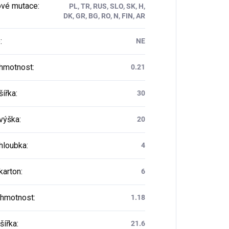
vé mutace
:
PL, TR, RUS, SLO, SK, H,
DK, GR, BG, RO, N, FIN, AR
e
:
NE
 hmotnost
:
0.21
šířka
:
30
 výška
:
20
 hloubka
:
4
karton
:
6
 hmotnost
:
1.18
šířka
:
21.6