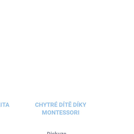
 nehty originálně a buď cool!
ITA
CHYTRÉ DÍTĚ DÍKY
MONTESSORI
Diskuze