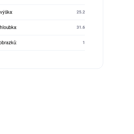
 výška
:
25.2
 hloubka
:
31.6
obrazků
:
1