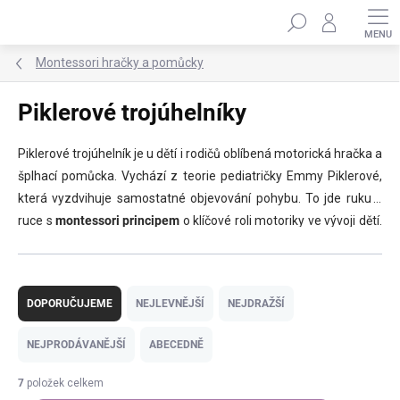
Přejít
Hledat
na
obsah
Montessori hračky a pomůcky
Piklerové trojúhelníky
Piklerové trojúhelník je u dětí i rodičů oblíbená motorická hračka a
šplhací pomůcka. Vychází z teorie pediatričky Emmy Piklerové,
která vyzdvihuje samostatné objevování pohybu. To jde ruku v
ruce s
montessori principem
o klíčové roli motoriky ve vývoji dětí.
Zdravý pohyb přitom prospívá tělu i psychice. Při
šplhání
,
přelézání
a
podlézání
(a u setů i
klouzání
) si děti užijí zábavu,
Ř
zdokonalí
motoriku
,
koordinaci očí a rukou
i
logické myšlení
a
a
DOPORUČUJEME
NEJLEVNĚJŠÍ
NEJDRAŽŠÍ
posílí celé tělo
. V nabídce najdete trojúhelníky v přírodním
z
provedení, s barevnými či duhovými příčkami, polohovací i se
e
NEJPRODÁVANĚJŠÍ
ABECEDNĚ
změnou sklonu – samotné nebo
v setu
s oboustrannými prkny.
n
í
7
položek celkem
p