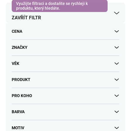
r
o
ZAVŘÍT FILTR
d
u
k
CENA
t
ů
ZNAČKY
VĚK
PRODUKT
PRO KOHO
BARVA
MOTIV