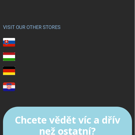
VISIT OUR OTHER STORES
Chcete vědět víc a dřív
než ostatní?