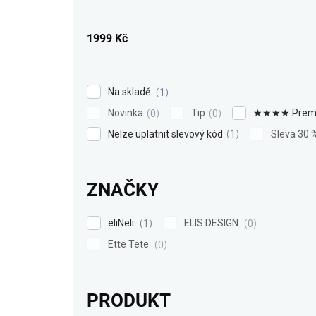
u
k
1999
Kč
t
ů
Na skladě
1
Novinka
Tip
★★★★ Prem
0
0
Nelze uplatnit slevový kód
Sleva 30 
1
ZNAČKY
eliNeli
ELIS DESIGN
1
0
Ette Tete
0
PRODUKT