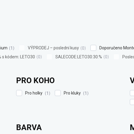
ium
VÝPRODEJ – poslední kusy
Doporučeno Monte
1
0
% s kódem: LETO30
SALECODE:LETO30:30:%
Posle
0
0
PRO KOHO
Pro holky
Pro kluky
1
1
BARVA