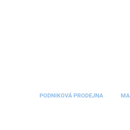
lezecká stěna, stezka bosou nohou, balanční
prkno) snadno vytvoříte dětské...
PODNIKOVÁ PRODEJNA
MA