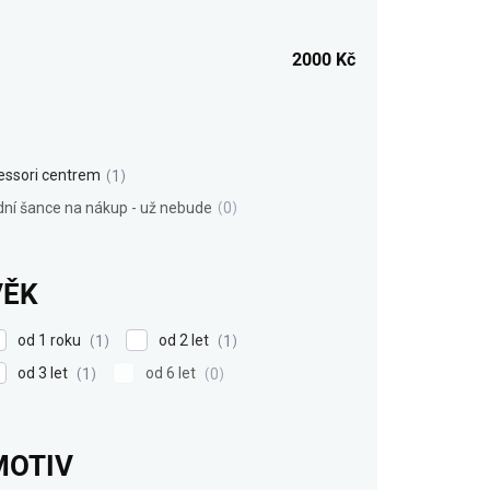
2000
Kč
ssori centrem
1
dní šance na nákup - už nebude
0
VĚK
od 1 roku
od 2 let
1
1
od 3 let
od 6 let
1
0
MOTIV