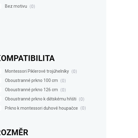
Bez motivu
0
KOMPATIBILITA
Montessori Piklerové trojúhelníky
0
Oboustranné prkno 100 cm
0
Oboustranné prkno 126 cm
0
Oboustranné prkno k dětskému hřišti
0
Prkno k montessori duhové houpačce
0
ROZMĚR