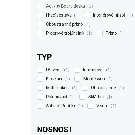
Activity Board deska
0
Hrací sestava
Interiérové hřiště
1
1
Oboustranné prkno
1
Piklerové trojúhelník
Prkno
1
1
TYP
Dřevěné
Interiérové
1
1
Klouzací
Montessori
1
1
Multifunkční
Oboustranné
1
1
Polohovací
Skládací
1
1
Šplhací (žebřík)
V setu
1
1
NOSNOST