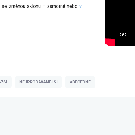
í i se změnou sklonu – samotné nebo
v
ŽŠÍ
NEJPRODÁVANĚJŠÍ
ABECEDNĚ