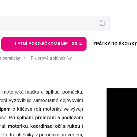
Hledat
LETNÍ POKOJÍČKOMÁNIE - 30 %
ZPÁTKY DO ŠKOL(K)
 a pomůcky
Piklerové trojúhelníky
ená motorická hračka a šplhací pomůcka.
která vyzdvihuje samostatné objevování
cipem
o klíčové roli motoriky ve vývoji
ice. Při
šplhání
,
přelézání
a
podlézání
nalí
motoriku
,
koordinaci očí a rukou
i
dete trojúhelníky v přírodním provedení,