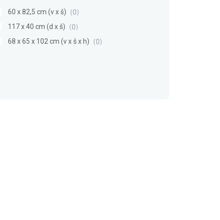
60 x 82,5 cm (v x š)
0
117 x 40 cm (d x š)
0
68 x 65 x 102 cm (v x š x h)
0