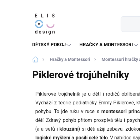
Přejít
na
obsah
DĚTSKÝ POKOJ
HRAČKY A MONTESSORI
Domů
Hračky a Montessori
Montessori hračky
Piklerové trojúhelníky
Piklerové trojúhelník je u dětí i rodičů oblíb
Vychází z teorie pediatričky Emmy Piklerové, 
pohybu. To jde ruku v ruce s
montessori prin
dětí. Zdravý pohyb přitom prospívá tělu i psych
(a u setů i
klouzání
) si děti užijí zábavu, zdoko
logické myšlení
a
posílí celé tělo
. V nabídce naj