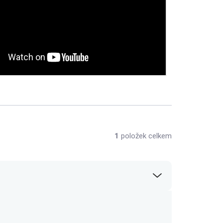
1
položek celkem