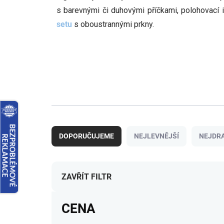
s barevnými či duhovými příčkami, polohovac
setu
s oboustrannými prkny.
Ř
a
DOPORUČUJEME
NEJLEVNĚJŠÍ
NEJDRA
z
e
n
í
ZAVŘÍT FILTR
p
r
CENA
o
d