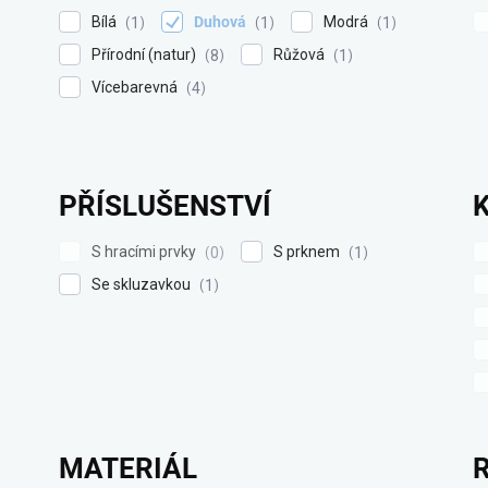
Bílá
Duhová
Modrá
1
1
1
Přírodní (natur)
Růžová
8
1
Vícebarevná
4
PŘÍSLUŠENSTVÍ
S hracími prvky
S prknem
0
1
Se skluzavkou
1
MATERIÁL